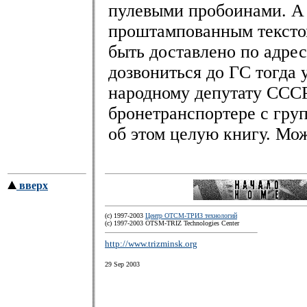
пулевыми пробоинами. А 
проштампованным текстом
быть доставлено по адресу
дозвониться до ГС тогда 
народному депутату СССР,
бронетранспортере с гру
об этом целую книгу. Мож
вверх
(c) 1997-2003
Центр ОТСМ-ТРИЗ технологий
(с) 1997-2003 OTSM-TRIZ Technologies Center
http://www.trizminsk.org
29 Sep 2003