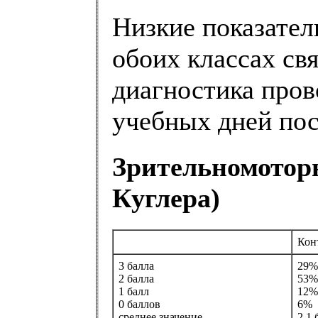
Низкие показател
обоих классах свя
диагностика пров
учебных дней пос
Зрительномоторн
Куглера)
Кон
3 балла
29%
2 балла
53%
1 балл
12%
0 баллов
6%
среднее значение
2,1 