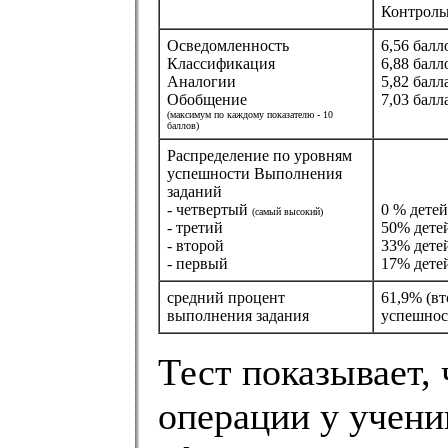
Контроль
Осведомленность
6,56 балл
Классификация
6,88 балл
Аналогии
5,82 балл
Обобщение
7,03 балл
(максимум по каждому показателю - 10
баллов)
Распределение по уровням
успешности Выполнения
заданий
- четвертый
0 % детей
(самый высокий)
- третий
50% дете
- второй
33% дете
- первый
17% дете
средний процент
61,9% (в
выполнения задания
успешнос
Тест показывает,
операции у учени