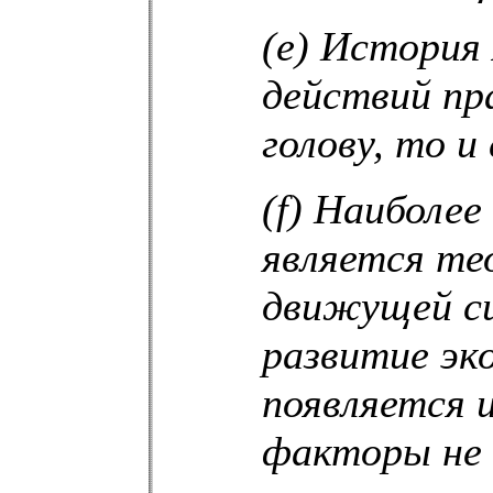
(e) История
действий пр
голову, то и
(f) Наиболе
является те
движущей си
развитие эк
появляется 
факторы не 