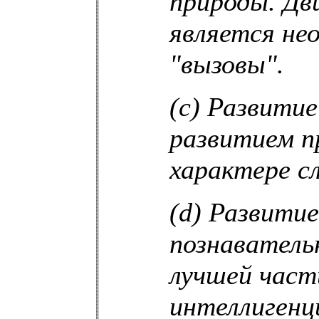
природы. Дв
является не
"вызовы".
(c) Развити
развитием п
характере с
(d) Развити
познаватель
лучшей част
интеллигенц