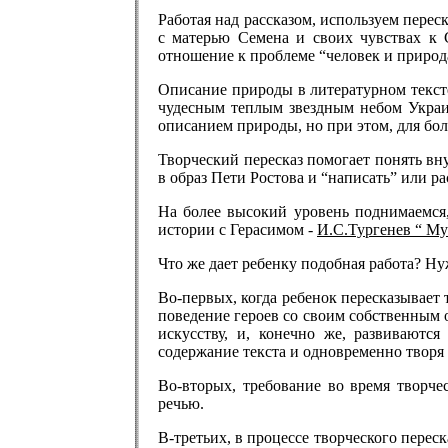
Работая над рассказом, используем перес
с матерью Семена и своих чувствах к 
отношение к проблеме “человек и природ
Описание природы в литературном тексте
чудесным теплым звездным небом Укр
описанием природы, но при этом, для боль
Творческий пересказ помогает понять вн
в образ Пети Ростова и “написать” или р
На более высокий уровень поднимаемся,
истории с Герасимом -
И.С.Тургенев “ Му
Что же дает ребенку подобная работа? Ну
Во-первых, когда ребенок пересказывает те
поведение героев со своим собственным 
искусству, и, конечно же, развиваютс
содержание текста и одновременно творя 
Во-вторых, требование во время творче
речью.
В-третьих, в процессе творческого пере