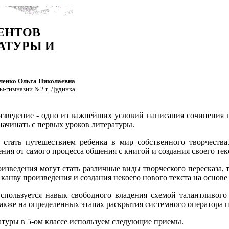
ЕНТОВ
АТУРЫ И
енко Ольга Николаевна
ы-гимназии №2 г. Дудинка
изведение - одно из важнейших условий написания сочинения 
начинать с первых уроков литературы.
стать путешествием ребенка в мир собственного творчества
ния от самого процесса общения с книгой и создания своего текс
зведения могут стать различные виды творческого пересказа, то
 канву произведения и создания некоего нового текста на основ
используется навык свободного владения схемой талантливог
также на определенных этапах раскрытия системного оператора
ратуры в 5-ом классе используем следующие приемы.