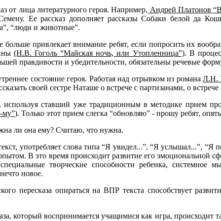
каз от лица литературного героя. Например,
Андрей Платонов “В
Семену. Ее рассказ дополняет рассказы Собаки белой да Кош
а”, “люди и животные”.
 больше привлекает внимание ребят, если попросить их вообраз
аины
(Н.В. Гоголь “Майская ночь, или Утопленница”)
. В проце
шей правдивости и убедительности, обязательны речевые формулы
утреннее состояние героя. Работая над отрывком из романа
Л.Н.
ассказать своей сестре Наташе о встрече с партизанами, о встре
 используя ставший уже традиционным в методике прием прод
-му”
). Только этот прием слегка “обновляю” - прошу ребят, опят
жна ли она ему? Считаю, что нужна.
кст, употребляет слова типа “Я увидел...”, “Я услышал...”, “Я по
опытом. В это время происходит развитие его эмоциональной с
я специальные творческие способности ребенка, системное м
нечто новое.
ского пересказа опираться на ВПР текста способствует разви
сказа, который воспринимается учащимися как игра, происходит 