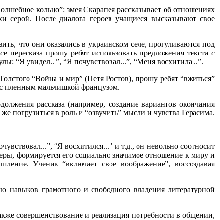
олшебное кольцо”
: змея Скарапея рассказывает об отношениях
ки серой. После диалога героев учащиеся высказывают свое
ить, что они оказались в украинском селе, прогуливаются под
ссе пересказа прошу ребят использовать предложения текста с
: “Я увидел...”, “Я почувствовал...”, “Меня восхитила...”.
 Толстого “Война и мир”
(Петя Ростов), прошу ребят “вжиться”
че с пленным мальчишкой французом.
олжения рассказа (например, создание вариантов окончания
ь же погрузиться в роль и “озвучить” мысли и чувства Герасима.
чувствовал...”, “Я восхитился...” и т.д., он невольно соотносит
феры, формируется его социально значимое отношение к миру и
ышление. Ученик “включает свое воображение”, воссоздавая
тию навыков грамотного и свободного владения литературной
также совершенствование и реализация потребности в общении,