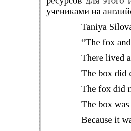
ресурсов для этого и
учениками на англий
Taniya Silova
“The fox and
There lived a
The box did e
The fox did 
The box was 
Because it wa