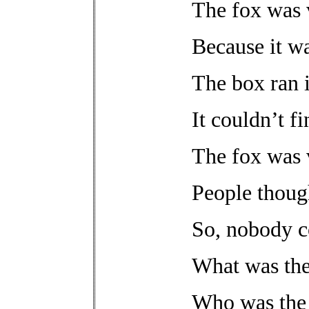
The fox was v
Because it wa
The box ran 
It couldn’t f
The fox was v
People though
So, nobody 
What was th
Who was the