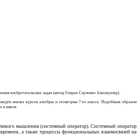
ения изобретательских задач (автор Генрих Саулович Альтшуллер).
ведён анализ курсов алгебры и геометрии 7-го класса. Подобным образом
 в школе.
тливого мышления (системный оператор). Системный оператор
 времени, а также процессы функциональных взаимосвязей на