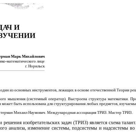
ДАЧ И
ИЗУЧЕНИИ
ерман Марк Михайлович
зико-математического лице
г. Норильск
 один из основных инструментов, лежащих в основе отечественной Теории реш
вого мышления (системный оператор). Выстроена структура математики. Про
 может быть использована для структурирования любых предметов, изучаемых
ерман Михаил Наумович. Международная ассоциация ТРИЗ. Мастер ТРИЗ.
 решения изобретательских задач (ТРИЗ) является схема талан
ного анализа, изменение системы, подсистемы и надсистемы во