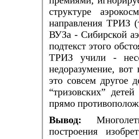
премиями, игнориру
структуре аэроко
направления ТРИЗ (т
ВУЗа - Сибирской аэ
подтекст этого обстоя
ТРИЗ учили - несе
недоразумение, вот 
это совсем другое де
“тризовских” детей
прямо противополож
Вывод:
Многолет
построения изобре