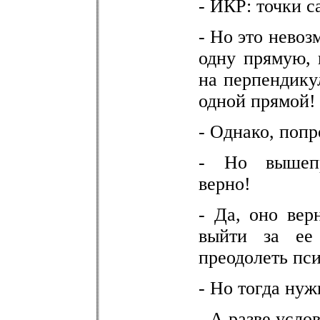
- ИКР: точки с
- Но это невоз
одну прямую, 
на перпендику
одной прямой!
- Однако, попр
- Но вышепри
верно!
- Да, оно вер
выйти за ее 
преодолеть пс
- Но тогда нуж
- А разве усло