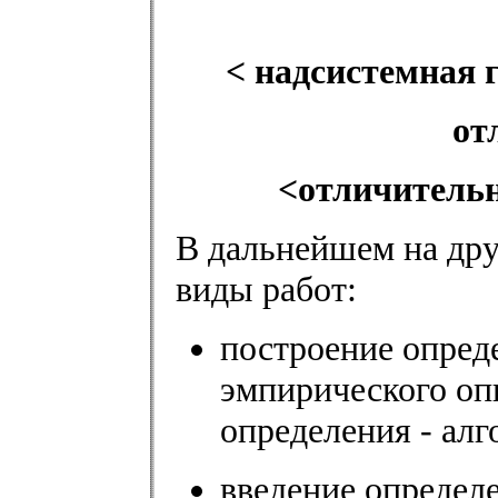
< надсистемная 
от
<отличительн
В дальнейшем на др
виды работ:
построение опред
эмпирического оп
определения - алг
введение определе