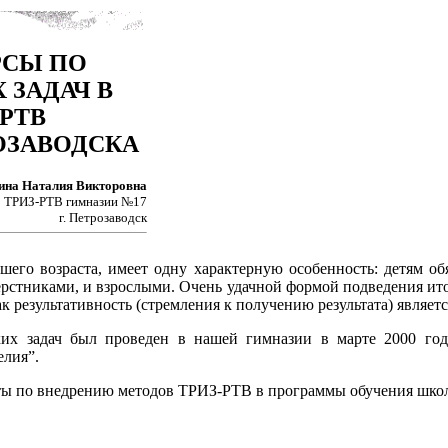
РСЫ ПО
ЗАДАЧ В
РТВ
РОЗАВОДСКА
ина Наталия Викторовна
о ТРИЗ-РТВ гимназии №17
г. Петрозаводск
шего возраста, имеет одну характерную особенность: детям об
рстниками, и взрослыми. Очень удачной формой подведения итог
к результативность (стремления к получению результата) являет
их задач был проведен в нашей гимназии в марте 2000 го
лия”.
ты по внедрению методов ТРИЗ-РТВ в программы обучения школь