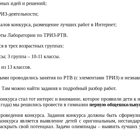
рных идей и решений;
РИЗ-деятельности;
иалов конкурса, размещение лучших работ в Интернет;
оты Лаборатории по ТРИЗ-РТВ.
я в трех возрастных группах:
сы; 3 группа – 10-11 классы.
из 13 классов.
орыми проводились занятия по РТВ (с элементами ТРИЗ) и незна
. Там можно найти задания и подробный разбор работ.
конкурса стал тот интерес и внимание, которое проявили дети 
 года) мы решились провести в гимназии
первую общешкольную
роведения конкурса. Задания конкурса должны быть сформули
онкурса является выявление детей с оригинальным, нестанда
раскрыть свой потенциал. Задачи олимпиады – выявить лучших 