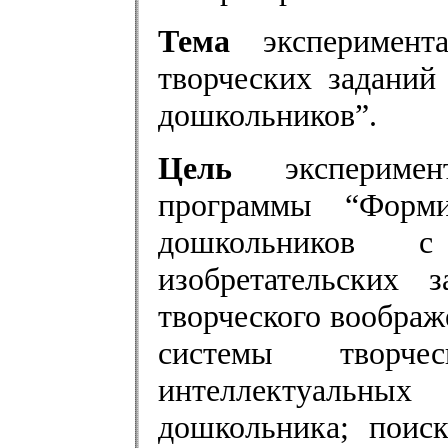
Тема
эксперимент
творческих заданий
дошкольников”.
Цель
эксперимент
программы “Форми
дошкольников 
изобретательских 
творческого вообра
системы творч
интеллектуальны
дошкольника; поис