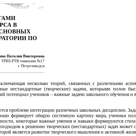
ТАМИ
РСА В
ОСНОВНЫХ
РАТОРИИ ПО
ина Наталия Викторовна
о ТРИЗ-РТВ гимназии №17
г. Петрозаводск
ключающая несколько теорий, связанных с различными аспек
зные нестандартные (творческие) задачи, которыми полон б
ий потенциал учеников – важные задачи школьного
обучения и 
ется проблеме интеграции различных школьных дисциплин. Зада
орошо формирует общую системную картину мира, ученики пол
нности, некоторые важные умения и навыки формируются стих
м подходом к решению творческих (нестандартных) задач может с
торой является развитие творческого мышления и активной жиз