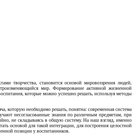
тами творчества, становится основой мировоззрения людей,
ыстроизменяющийся мир. Формирование активной жизненной
воспитания, которые можно успешно решать, используя методы
ча, которую необходимо решать, понятна: современная система
учают несогласованные знания по различным предметам, при
ийно,
не складываясь в общую систему. На наш взгляд, именно
тать основой для такой интеграции, для построения целостной
ненной позиции у воспитанников.