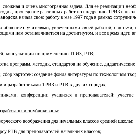
 сложная и очень многогранная задача. Для ее реализации нео
методик, проведение различных работ по внедрению ТРИЗ в шко
заводска
начала свою работу в мае 1997 года в рамках сотрудн
то общение с учителями, увлеченными своей работой, с детьми,
ющими нам останавливаться на достигнутом, и все время идти вп
ей; консультации по применению ТРИЗ, РТВ;
ботка программ, методик, стандартов на обучение, дидактические
 сбор картотек; создание фонда литературы по технологиям твор
и и разработчиками ТРИЗ и РТВ в других городах;
ениками; конференции учащихся и преподавателей; участие 
разработаны и опубликованы:
ворческого воображения для начальных классов средней школы;
рсу РТВ для преподавателей начальных классов;