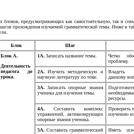
х блоков, предусматривающих как самостоятельную, так и сов
шагов прохождения изучаемой грамматической темы. Ниже в таб
ели.
Блок
Шаг
Блок А.
1А.
Записать название темы.
Четко обо
проблему.
Деятельность
педагога до
2А.
Изучить методическую и
Владеть 
урока.
научную литературу по теме.
данному воп
3А.
Записать опорные знания
Подготовит
ученика для изучения темы.
необходим
ресурсы.
4А.
Составить комплекс
Проверить п
упражнений, активизирующих
изучению но
опорные знания ученика.
5А.
Составить грамматический
Иметь осн