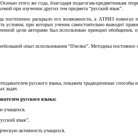
Осенью этого же года, благодаря педагогам-предметникам тео
емой при изучении других тем предмета “русский язык”.
да постепенно раскрыло его возможности, а АТРИЗ помогал п
ать условия, при которых ученик самостоятельно выводит прав
ленной цели авторами был использован принцип обобщения, п
ебольшой опыт использования “Пчелки”. Методика постоянно со
реподавателем русского языка, покажем традиционные способы
х задач.
вателем русского языка:
и учащихся.
Русский язык”.
орческую активность учащихся.