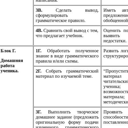
написания.
3В.
Сделать вывод,
Иметь ав
сформулировать
предложени
грамматическое правило.
обобщенной 
4В.
Сравнить свой вывод с тем,
Оценить по
что предлагает учебник.
выявить
недостатки.
Блок Г.
1Г.
Обработать полученное
Развить лог
знание в виде грамматического
структуриро
Домашняя
правила и/или схемы.
работа
ученика.
2Г.
Собрать грамматический
“Пропустит
материал по изучаемой теме.
материал 
читательс
ученика; 
возможност
материал
методически
3Г.
Выполнить творческое
Проявит
домашнее задание (предложить
способно
оригинальную форму подачи
поставленно
изученного грамматического