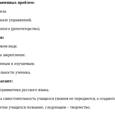
наченных проблем:
ила.
риале упражнений.
ного (репетиторство).
в:
овом виде.
а закрепление.
енным и изучаемым.
льности ученика.
агают:
грамматики русского языка.
а самостоятельность учащихся (знания не передаются, а создаютс
итии учащихся познание, следующим – творчество.