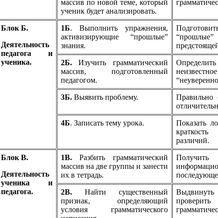
массив по новой теме, который
грамматичес
ученик будет анализировать.
Блок Б.
1Б
. Выполнить упражнения,
Подготов
активизирующие “прошлые”
“прошлы
Деятельность
знания.
предстоящей
педагога и
ученика.
2Б.
Изучить грамматический
Определи
массив, подготовленный
неизвестн
педагогом
.
“неуверенно
3Б.
Выявить проблему.
Правильно 
отличительн
4Б
. Записать тему урока.
Показать ло
краткост
различий.
Блок В.
1В.
Разбить грамматический
Получ
массив на две группы и занести
информацио
Деятельность
их в тетрадь.
последующег
ученика и
педагога.
2В.
Найти существенный
Выдвинут
признак, определяющий
проверит
условия грамматического
грамматичес