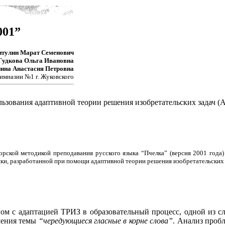
01”
итулин Марат Семенович
Гудкова Ольга Ивановна
нина Анастасия Петровна
гимназии №1 г. Жуковского
льзования адаптивной теории решения изобретательских задач (
торской методикой преподавания русского языка “Пчелка” (версия 2001 год
ки, разработанной при помощи адаптивной теории решения изобретательских 
ном с адаптацией ТРИЗ в образовательный процесс, одной из с
учения темы
“чередующиеся гласные в корне слова”
. Анализ проб