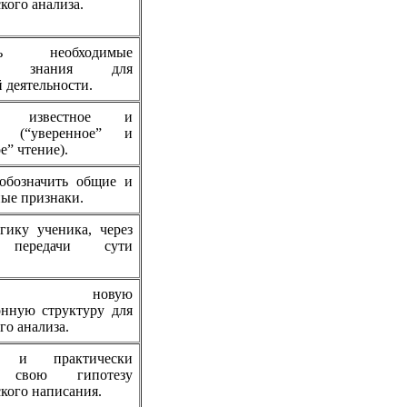
кого анализа.
ить необходимые
е” знания для
 деятельности.
ть известное и
ое (“уверенное” и
е” чтение).
обозначить общие и
ые признаки.
гику ученика, через
ь передачи сути
ить новую
нную структуру для
о анализа.
ь и практически
ь свою гипотезу
кого написания.