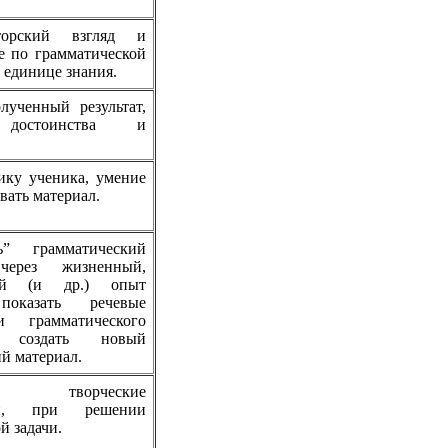
торский взгляд и
е по грамматической
единице знания.
лученный результат,
 достоинства и
ику ученика, умение
вать материал.
ь” грамматический
через жизненный,
кий (и др.) опыт
показать речевые
и грамматического
а; создать новый
й материал.
ь творческие
сти, при решении
й задачи.