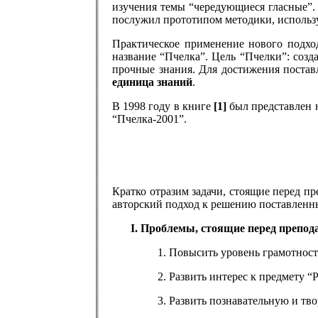
изучения темы “чередующиеся гласные”. 
послужил прототипом методики, использу
Практическое применение нового подхо
название “Пчелка”. Цель “Пчелки”: созд
прочные знания. Для достижения постав
единица знаний
.
В 1998 году в книге
[1]
был представлен н
“Пчелка-2001”.
Кратко отразим задачи, стоящие перед п
авторский подход к решению поставленны
Проблемы, стоящие перед препода
Повысить уровень грамотност
Развить интерес к предмету “
Развить познавательную и тв