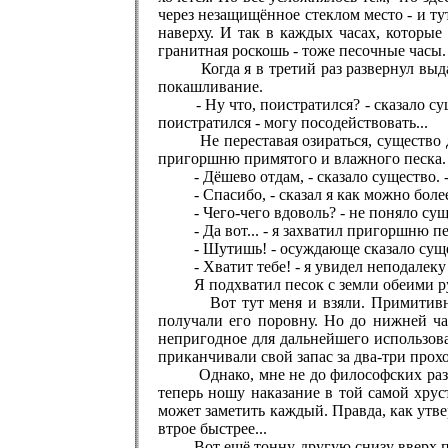
через незащищённое стеклом место - и ту
наверху. И так в каждых часах, которы
гранитная роскошь - тоже песочные часы.
Когда я в третий раз развернул выданн
покашливание.
- Ну что, поистратился? - сказало суще
поистратился - могу посодействовать...
Не переставая озираться, существо дви
пригоршню примятого и влажного песка.
- Дёшево отдам, - сказало существо. - 
- Спасибо, - сказал я как можно более в
- Чего-чего вдоволь? - не поняло сущ
- Да вот... - я захватил пригоршню пес
- Шутишь! - осуждающе сказало существо
- Хватит тебе! - я увидел неподалеку пр
Я подхватил песок с земли обеими рукам
Вот тут меня и взяли. Примитивно и н
получали его поровну. Но до нижней час
непригодное для дальнейшего использова
приканчивали свой запас за два-три прохо
Однако, мне не до философских размышл
теперь ношу наказание в той самой хрус
может заметить каждый. Правда, как утве
втрое быстрее...
Вот ещё тонну-другую снизу вверх перек