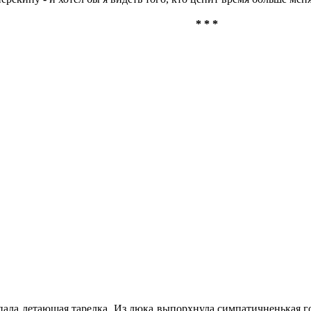
* * *
летающая тарелка. Из люка выпорхнула симпатичненькая гоми