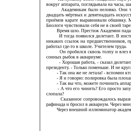
вокруг аппарата, поглядывала на часы, ш
Академикам было неловко. Они толпой 
двадцать мёртвых и девятнадцать искусс
приёмов карате выравнивали обшивку. М
Биологи чувствовали себя не в своей тар
Время шло. Престиж Академии пада
И тогда появился дилетант. В институт
никаких ссылок на предшественников, пр
работал где-то в школе. Учителем труда.
Он пробился сквозь толпу и влез внутр
сонных рыбок в аквариуме.
- Хорошая работа, - сказал дилетант. -
президенту. - Только поменьше. И не круг
- Так она же не летала! - вспомни кто-
- Я и говорю: полировка была плохая. 
- Так вы что, можете починить аппарат
- А что его чинить? Его просто запустит
слопала?
Сказанное сопровождалось выразительн
рафинада и бросил в аквариум. Через мин
Через внешний иллюминатор академики у