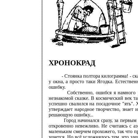
ХРОНОКРАД
- Стоянка полтора килограмма! - сказал
у окна, а просто таки Ягодка. Естестве
ошибку.
Собственно, ошибся я намного раньше
незнакомой сказке. В космический век т
успешно свалился на посадочное "ять".
утверждает народное творчество, знает 
решающую ошибку...
Город начинался сразу, за первым же 
откровенно невежливо. Не считаясь с а
маленьким смерчем прохожего, так что пр
хочется. Но всё усложнялось тем, что з