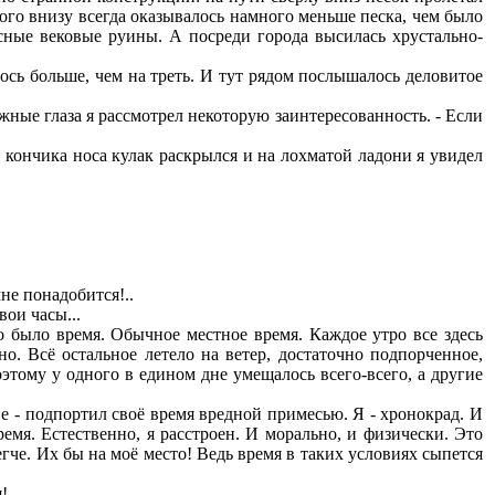
того внизу всегда оказывалось намного меньше песка, чем было
сные вековые руины. А посреди города высилась хрустально-
ь больше, чем на треть. И тут рядом послышалось деловитое
ые глаза я рассмотрел некоторую заинтересованность. - Если
ончика носа кулак раскрылся и на лохматой ладони я увидел
не понадобится!..
ои часы...
было время. Обычное местное время. Каждое утро все здесь
но. Всё остальное летело на ветер, достаточно подпорченное,
этому у одного в едином дне умещалось всего-всего, а другие
- подпортил своё время вредной примесью. Я - хронокрад. И
мя. Естественно, я расстроен. И морально, и физически. Это
гче. Их бы на моё место! Ведь время в таких условиях сыпется
!