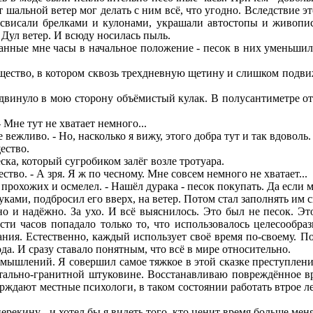
т шальной ветер мог делать с ним всё, что угодно. Вследствие э
е свисали брелками и кулонами, украшали автостопы и живопи
 Дул ветер. И всюду носилась пыль.
ые мне часы в начальное положение - песок в них уменьшилос
ство, в котором сквозь трехдневную щетину и слишком подвижн
нуло в мою сторону объёмистый кулак. В полусантиметре от к
Мне тут не хватает немного...
ежливо. - Но, насколько я вижу, этого добра тут и так вдоволь.
ество.
ка, который сугробиком залёг возле тротуара.
. - А зря. Я ж по чесному. Мне совсем немного не хватает...
охожих и осмелел. - Нашёл дурака - песок покупать. Да если м
и, подбросил его вверх, на ветер. Потом стал заполнять им св
адёжно. За ухо. И всё выяснилось. Это был не песок. Это 
ти часов попадало только то, что использовалось целесообраз
ния. Естественно, каждый использует своё время по-своему. По
да. И сразу ставало понятным, что всё в мире относительно.
ений. Я совершил самое тяжкое в этой сказке преступление 
тально-гранитной штуковине. Восстанавливаю повреждённое вре
рждают местные психологи, в таком состоянии работать втрое ле
ину - и хотел бы я видеть того, кто ценит время больше меня