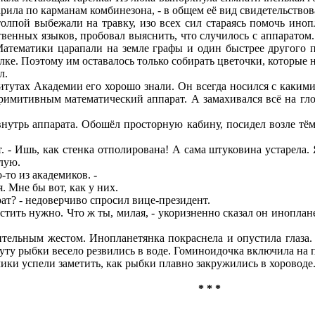
арила по карманам комбинезона, - в общем её вид свидетельство
выбежали на травку, изо всех сил стараясь помочь инопла
твенных языков, пробовал выяснить, что случилось с аппаратом.
атематики царапали на земле графы и один быстрее другого 
елке. Поэтому им оставалось только собирать цветочки, которые 
л.
ах Академии его хорошо знали. Он всегда носился с какими-т
имитивным математический аппарат. А замахивался всё на гло
ь аппарата. Обошёл просторную кабину, посидел возле тёмно
 Ишь, как стенка отполирована! А сама штуковина устарела. Я
лую.
то из академиков. -
Мне бы вот, как у них.
? - недоверчиво спросил вице-президент.
ь нужно. Что ж ты, милая, - укоризненно сказал он инопланетя
ым жестом. Инопланетянка покраснела и опустила глаза. А
уту рыбки весело резвились в воде. Гоминоидочка включила на п
спели заметить, как рыбки плавно закружились в хороводе. Ап
* * *