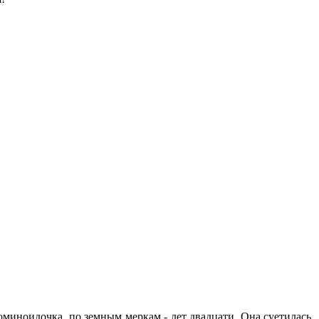
ноидочка, по земным меркам - лет двадцати. Она суетилась