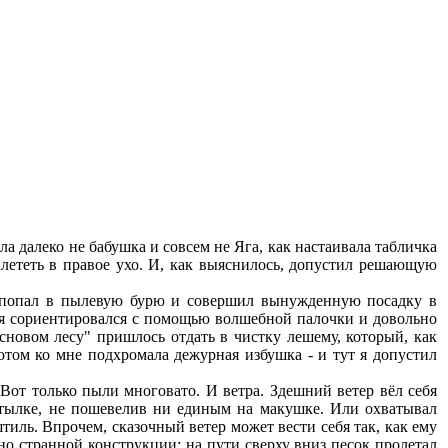
 далеко не бабушка и совсем не Яга, как настаивала табличка
ылететь в правое ухо. И, как выяснилось, допустил решающую
 попал в пылевую бурю и совершил вынужденную посадку в
ь, я сориентировался с помощью волшебной палочки и довольно
новом лесу" пришлось отдать в чистку лешему, который, как
Потом ко мне подхромала дежурная избушка - и тут я допустил
т только пыли многовато. И ветра. Здешний ветер вёл себя
атылке, не пошевелив ни единым на макушке. Или охватывал
тиль. Впрочем, сказочный ветер может вести себя так, как ему
но странной конструкции: на пути сверху вниз песок пролетал