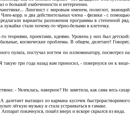
вал о большой озабоченности и нетерпении.
нетянке... Лингвист с мировым именем, полиглот, знающий
 Член-корр. и два действительных члена - физики - с помощью
предлагали варианты разложения программы в степенной ряд.
на лужайке стали почему-то чёрно-белыми в клеточку.
о теориями, проектами, идеями. Уровень у них был детский:
бальные, космические проблемы. В общем, дилетант! Говорят,
го пульта, постучал ногтем по иллюминатору, посмотрел на
 такую три года назад вам приносил, - повернулся он к вице-
нке. - Увлеклась, наверное? Не заметила, как сама весь сахар
 далетант вытащил из кармана кусочек быстрорастворимого
ульте лёгкую музыку и стала устраиваться в гамаке.
парат покачнулся, пошёл вверх и вскоре скрылся из вида.