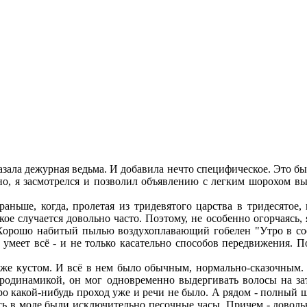
а дежурная ведьма. И добавила нечто специфическое. Это была
нно, я засмотрелся и позволил объявлению с легким шорохом в
, когда, пролетая из тридевятого царства в тридесятое,
акое случается довольно часто. Поэтому, не особенно огорчаяс
 Хорошо набитый пылью воздухоплавающий гобелен "Утро в сос
и умеет всё - и не только касательно способов передвижения. 
кустом. И всё в нем было обычным, нормально-сказочным. Во
эродинамикой, он мог одновременно выдергивать волосы на з
о какой-нибудь проход уже и речи не было. А рядом - полный ш
десь в моде были исключительно песочные часы. Причем - доволь