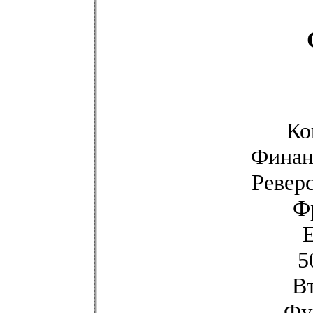
Ко
Финан
Ревер
Ф
5
Вт
Фу