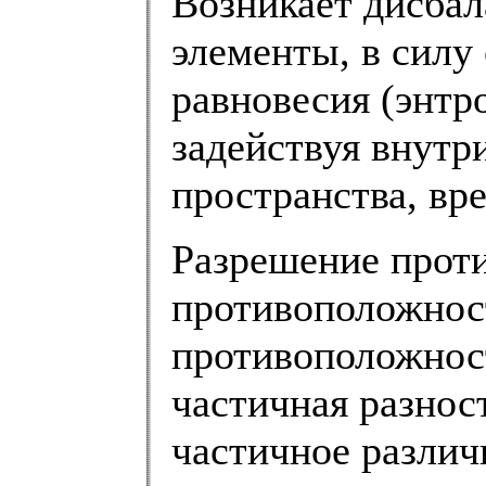
Возникает дисбал
элементы, в силу
равновесия (энтр
задействуя внутр
пространства, вр
Разрешение проти
противоположност
противоположност
частичная разност
частичное различ