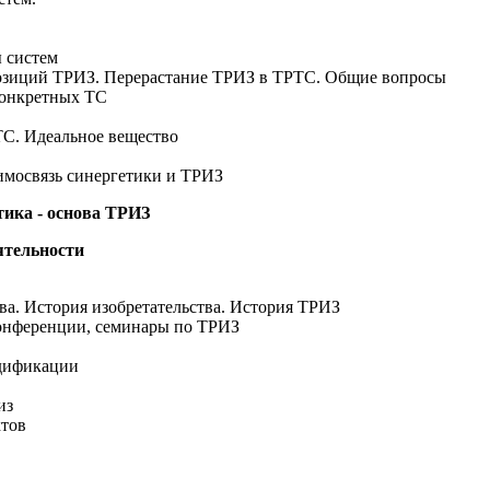
С
 систем
позиций ТРИЗ. Перерастание ТРИЗ в ТРТС. Общие вопросы
конкретных ТС
ТС. Идеальное вещество
аимосвязь синергетики и ТРИЗ
тика - основа ТРИЗ
еятельности
тва. История изобретательства. История ТРИЗ
конференции, семинары по ТРИЗ
одификации
из
ктов