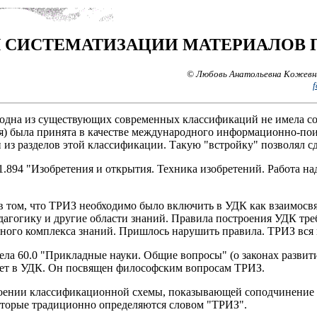
 СИСТЕМАТИЗАЦИИ МАТЕРИАЛОВ П
© Любовь Анатольевна Кожевни
f
и одна из существующих современных классификаций не имела со
ия) была принята в качестве международного информационно-по
 из разделов этой классификации. Такую "встройку" позволял 
1.894 "Изобретения и открытия. Техника изобретений. Работа н
 в том, что ТРИЗ необходимо было включить в УДК как взаимосв
агогику и другие области знаний. Правила построения УДК требо
нного комплекса знаний. Пришлось нарушить правила. ТРИЗ вся 
ела 60.0 "Прикладные науки. Общие вопросы" (о законах развити
 нет в УДК. Он посвящен философским вопросам ТРИЗ.
роении классификационной схемы, показывающей соподчинение и
которые традиционно определяются словом "ТРИЗ".