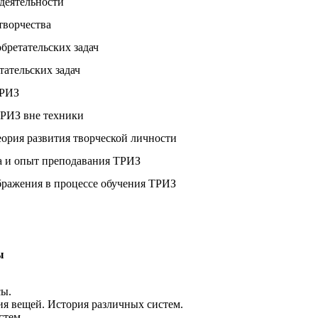
 деятельности
творчества
бретательских задач
ательских задач
ТРИЗ
РИЗ вне техники
еория развития творческой личности
 и опыт преподавания ТРИЗ
бражения в процессе обучения ТРИЗ
ы
сы.
рия вещей. История различных систем.
стем.