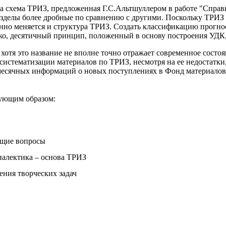
а схема ТРИЗ, предложенная Г.С.Альтшуллером в работе "Справк
зделы более дробные по сравнению с другими. Поскольку ТРИЗ д
янно меняется и структура ТРИЗ. Создать классификацию прогнос
ако, десятичный принцип, положенный в основу построения УДК
хотя это название не вполне точно отражает современное сост
 систематизации материалов по ТРИЗ, несмотря на ее недостатки
месячных информаций о новых поступлениях в Фонд материалов
дующим образом:
бщие вопросы
иалектика – основа ТРИЗ
ения творческих задач