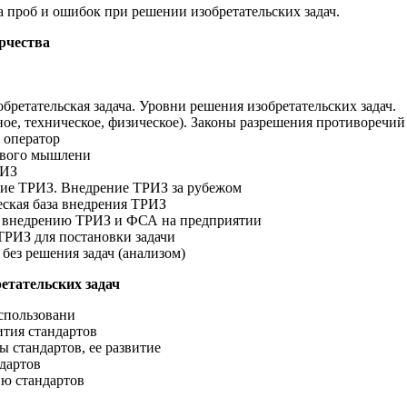
 проб и ошибок при решении изобретательских задач.
орчества
обретательская задача. Уровни решения изобретательских задач.
ое, техническое, физическое). Законы разрешения противоречий
 оператор
ивого мышлени
РИЗ
ние ТРИЗ. Внедрение ТРИЗ за рубежом
еская база внедрения ТРИЗ
по внедрению ТРИЗ и ФСА на предприятии
ТРИЗ для постановки задачи
без решения задач (анализом)
етательских задач
спользовани
ития стандартов
ы стандартов, ее развитие
дартов
ию стандартов