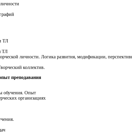
 личности
ографий
и ТЛ
я ТЛ
ворческой личности. Логика развития, модификации, перспекти
Творческий коллектив.
 опыт преподавания
ы обучения. Опыт
ерческих организациях
учения.
дач