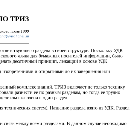
О ТРИЗ
кова, июль 1999
ond@vital.chel.su
ответствующего раздела в своей структуре. Поскольку УДК
искового языка для бумажных носителей информации, было
сделать десятичный принцип, лежащий в основе УДК.
ад изобретениями и открытиями до их завершения или
язанный комплекс знаний. ТРИЗ включает не только технику,
вали разнести ее по разным разделам, но тогда ее трудно
целиком включена в один раздел.
я технических систем). Название раздела взято из УДК. Раздел
 связь между всеми разделами. В данном случае необходимо