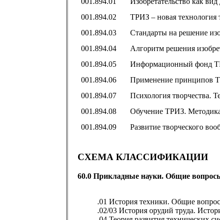
001.894.01
Изобретательство как вид
001.894.02
ТРИЗ – новая технология 
001.894.03
Стандарты на решение изо
001.894.04
Алгоритм решения изобрет
001.894.05
Информационный фонд 
001.894.06
Применение принципов Т
001.894.07
Психология творчества. Т
001.894.08
Обучение ТРИЗ. Методика
001.894.09
Развитие творческого воо
СХЕМА КЛАССИФИКАЦИИ
60.0 Прикладные науки. Общие вопрос
.01 История техники. Общие вопро
.02/03 История орудий труда. Исто
.04 Теория развития технических си