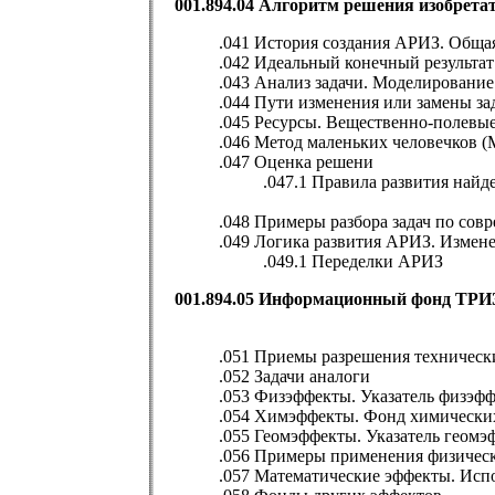
001.894.04 Алгоритм решения изобретат
.041 История создания АРИЗ. Обща
.042 Идеальный конечный результат
.043 Анализ задачи. Моделирование
.044 Пути изменения или замены за
.045 Ресурсы. Вещественно-полевы
.046 Метод маленьких человечков 
.047 Оценка решени
.047.1 Правила развития най
.048 Примеры разбора задач по со
.049 Логика развития АРИЗ. Изме
.049.1 Переделки АРИЗ
001.894.05 Информационный фонд ТРИ
.051 Приемы разрешения техническ
.052 Задачи аналоги
.053 Физэффекты. Указатель физэффе
.054 Химэффекты. Фонд химически
.055 Геомэффекты. Указатель геомэ
.056 Примеры применения физическ
.057 Математические эффекты. Исп