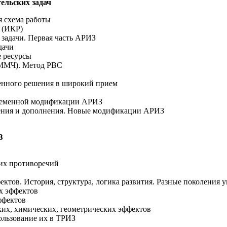
ельских задач
я схема работы
 (ИКР)
 задачи. Первая часть АРИЗ
дачи
е ресурсы
(ММЧ). Метод РВС
денного решения в широкий прием
временной модификации АРИЗ
нения и дополнения. Новые модификации АРИЗ
З
их противоречий
ктов. История, структура, логика развития. Разные поколения у
х эффектов
ффектов
их, химических, геометрических эффектов
ользование их в ТРИЗ