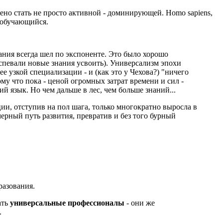
ено стать не просто активной - доминирующей. Homo sapiens,
к обучающийся.
нания всегда шел по экспоненте. Это было хорошо
успевали новые знания усвоить). Универсализм эпохи
 узкой специализации - и (как это у Чехова?) "ничего
му что пока - ценой огромных затрат времени и сил -
й язык. Но чем дальше в лес, чем больше знаний...
ии, отступив на пол шага, только многократно выросла в
мерный путь развития, превратив и без того бурный
разования.
ать
универсальные профессионалы
- они же
.