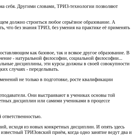
сама себя. Другими словами, ТРИЗ-технологии позволяют
щем должно строиться любое серьёзное образование. А
, что без знания ТРИЗ, без умения на практике её применять
оставляющим как базовое, так и всякое другое образование. В
ение - натуральной философии, социальной философии...
иальные дисциплины, эти курсы должны в своей совокупности
ких случаях - переделывать.
менений не только в подготовке, росте квалификации
еподаватели. Они выстраивают в учениках основы той
кретных дисциплин или самими учениками в процессе
й ответственностью.
аний, исходя из новых конкретных дисциплин. И опять здесь
 известный ТРИЗовский приём, когда одно занятие ведут два и