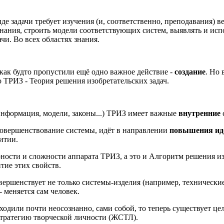
де задачи требует изучения (и, соответственно, преподавания) в
ания, строить модели соответствующих систем, выявлять и испо
ачи. Во всех областях знания.
 как будто пропустили ещё одно важное действие -
создание
. Но 
 ТРИЗ - Теория решения изобретательских задач.
информация, модели, законы...) ТРИЗ имеет важные
внутренние
 совершенствование системы, идёт в направлении
повышения ид
итии.
рности и сложности аппарата ТРИЗ, а это и Алгоритм решения изо
итие этих свойств.
вершенствует не только системы-изделия (например, технические
- меняется сам человек.
одили почти неосознанно, сами собой, то теперь существует цел
тратегию творческой личности (ЖСТЛ).