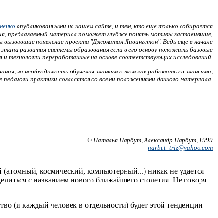
менко
опубликованными на нашем сайте, и тем, кто еще только собирается
ания, предлагаемый материал поможет глубже понять мотивы заставившие,
ы вызвавшие появление проекта "Джонатан Ливингстон". Ведь еще в начале
 этапа развития системы образования если в его основу положить базовые
ия и технологии переработанные на основе соответствующих исследований.
ия, на необходимость обучения знаниям о том как работать со знаниями,
се педагоги практики согласятся со всеми положениями данного материала.
© Наталья Нарбут, Александр Нарбут, 1999
narbut_triz@yahoo.com
 (атомный, космический, компьютерный...) никак не удается
делиться с названием нового ближайшего столетия. Не говоря
ество (и каждый человек в отдельности) будет этой тенденции