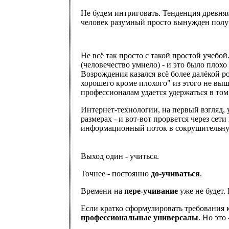
Не будем интриговать. Тенденция древняя
человек разумный просто вынужден получи
Не всё так просто с такой простой учебо
(человечество умнело) - и это было плох
Возрождения казался всё более далёкой р
хорошего кроме плохого" из этого не выш
профессионалам удается удержаться в том
Интернет-технологии, на первый взгляд, 
размерах - и вот-вот прорвется через се
информационный поток в сокрушительну
Выход один - учиться.
Точнее - постоянно
до-учиваться
.
Времени на
пере-учивание
уже не будет.
Если кратко сформулировать требования к
профессиональные универсалы
. Но это