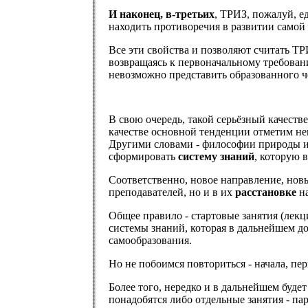
И наконец, в-третьих
, ТРИЗ, пожалуй, е
находить противоречия в развитии самой
Все эти свойства и позволяют считать Т
возвращаясь к первоначальному требовани
невозможно представить образованного че
В свою очередь, такой серьёзный качеств
качестве основной тенденции отметим не
Другими словами - философии природы и 
сформировать
систему знаний
, которую 
Соответственно, новое направление, нов
преподавателей, но и в их
расстановке
на
Общее правило - стартовые занятия (ле
системы знаний, которая в дальнейшем д
самообразования.
Но не побоимся повториться - начала, п
Более того, нередко и в дальнейшем буде
понадобятся либо отдельные занятия - па