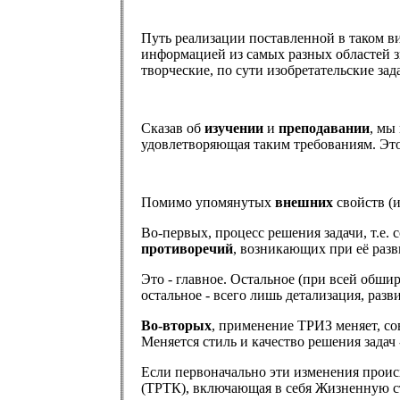
Путь реализации поставленной в таком ви
информацией из самых разных областей зн
творческие, по сути изобретательские зад
Сказав об
изучении
и
преподавании
, мы
удовлетворяющая таким требованиям. Это
Помимо упомянутых
внешних
свойств (
Во-первых, процесс решения задачи, т.е.
противоречий
, возникающих при её разв
Это - главное. Остальное (при всей обши
остальное - всего лишь детализация, разв
Во-вторых
, применение ТРИЗ меняет, со
Меняется стиль и качество решения задач 
Если первоначально эти изменения происх
(ТРТК), включающая в себя Жизненную с