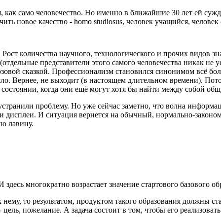
, как само человечество. Но именно в ближайшие 30 лет ей сужд
ть новое качество - homo studiosus, человек учащийся, челове
й. Рост количества научного, технологического и прочих видов з
о (отдельные представители этого самого человечества никак не 
озовой сказкой. Профессионализм становился синонимом всё более
ло. Вернее, не выходит (в настоящем длительном времени). Пото
 состоянии, когда они ещё могут хотя бы найти между собой общи
устранили проблему. Но уже сейчас заметно, что волна информац
ти и дисплеи. И ситуация вернется на обычный, нормально-законо
ю лавину.
 И здесь многократно возрастает значение стартового базового об
 нему, то результатом, продуктом такого образования должны ст
 - цель, пожелание. А задача состоит в том, чтобы его реализовать