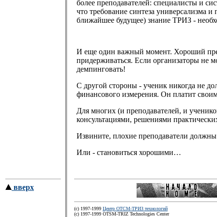
более преподавателей: специалисты и сис
что требование синтеза универсализма и 
ближайшее будущее) знание ТРИЗ - необх
И еще один важный момент. Хороший преп
придерживаться. Если организаторы не мо
демпинговать!
С другой стороны - ученик никогда не дол
финансового измерения. Он платит своим
Для многих (и преподавателей, и ученико
консультациями, решениями практических
Извините, плохие преподаватели должны 
Или - становиться хорошими…
вверх
(c) 1997-1999
Центр ОТСМ-ТРИЗ технологий
(с) 1997-1999 OTSM-TRIZ Technologies Center