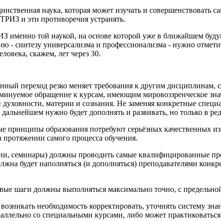
динственная наука, которая может изучать и совершенствовать 
 ТРИЗ и эти противоречия устранять.
РИЗ именно той наукой, на основе которой уже в ближайшем буду
ю - синтезу универсализма и профессионализма - нужно отметить
ловека, скажем, лет через 30.
енный переход резко меняет требования к другим дисциплинам, с
минуемое обращение к курсам, имеющим мировоззренческое знач
духовности, материи и сознания. Не заменяя конкретные спец
в дальнейшем нужно будет дополнять и развивать, но только в ред
ые принципы образования потребуют серьёзных качественных из
 протяжении самого процесса обучения.
кции, семинары) должны проводить самые квалифицированные пр
олжна будет наполняться (и дополняться) преподавателями кон
ервые шаги должны выполняться максимально точно, с предельно
т возникать необходимость корректировать, уточнять систему зн
раллельно со специальными курсами, либо может практиковаться