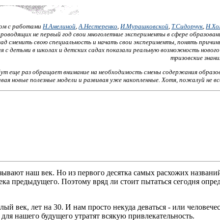
ком с работами
Н.Амелиной
,
А.Нестеренко
,
И.Мурашковской
,
Т.Сидорчук
,
Н.Хо
проводящих не первый год свои многолетние эксперименты в сфере образов
зад сменить свою специальность и начать свои эксперименты, понять причин
я с детьми в школах и детских садах показали реальную возможность нового
тризовские знан
т еще раз обращает внимание на необходимость смены содержания образован
ивая новые полезные модели и развивая уже накопленные. Хотя, пожалуй не в
зывают наш век. Но из первого десятка самых расхожих названий
ека предыдущего. Поэтому вряд ли стоит пытаться сегодня опре
целый век, лет на 30. И нам просто некуда деваться - или человеч
 для нашего будущего утратят всякую привлекательность.