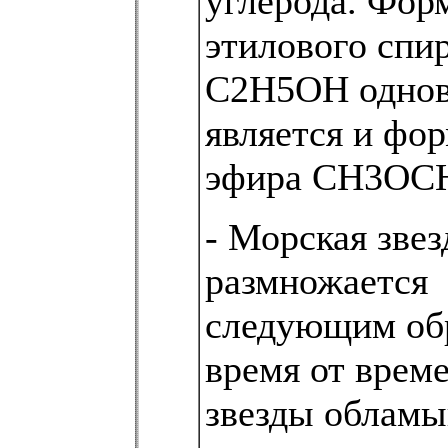
углерода. Фор
этилового спи
С2Н5ОН однов
является и фо
эфира СН3ОС
- Морская звез
размножается
следующим об
время от врем
звезды обламы