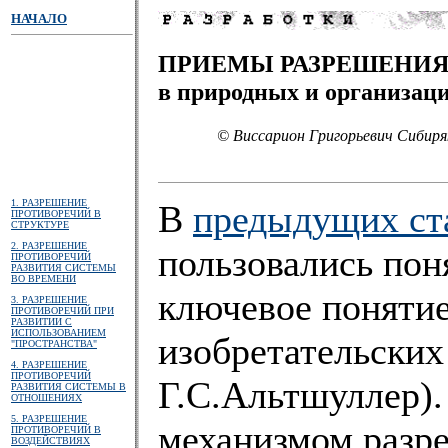
НАЧАЛО
ПРИЕМЫ РАЗРЕШЕНИЯ
в природных и организац
© Виссарион Григорьевич Сибиря
1. РАЗРЕШЕНИЕ
В
предыдущих ст
ПРОТИВОРЕЧИЙ В
СТРУКТУРЕ
2. РАЗРЕШЕНИЕ
пользовались пон
ПРОТИВОРЕЧИЙ
РАЗВИТИЯ СИСТЕМЫ
ВО ВРЕМЕНИ
ключевое поняти
3. РАЗРЕШЕНИЕ
ПРОТИВОРЕЧИЙ ПРИ
РАЗВИТИИ С
ИСПОЛЬЗОВАНИЕМ
изобретательских 
"ПРОСТРАНСТВА"
4. РАЗРЕШЕНИЕ
ПРОТИВОРЕЧИЙ
Г.С.Альтшуллер).
РАЗВИТИЯ СИСТЕМЫ В
ОТНОШЕНИЯХ
5. РАЗРЕШЕНИЕ
механизмом разре
ПРОТИВОРЕЧИЙ В
ВОЗДЕЙСТВИЯХ