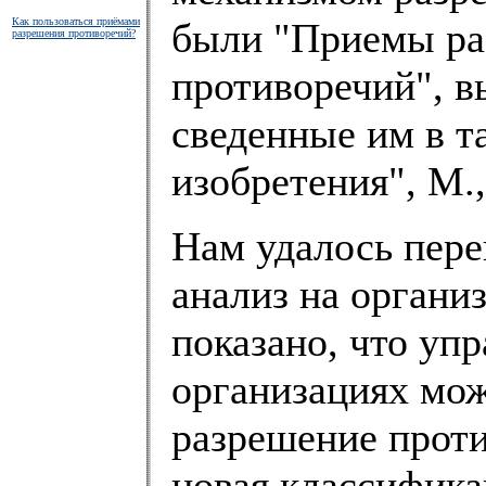
Как пользоваться приёмами
были "Приемы ра
разрешения противоречий?
противоречий", 
сведенные им в т
изобретения", М.
Нам удалось пере
анализ на органи
показано, что уп
организациях мож
разрешение прот
новая классифика