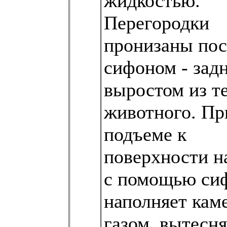
жидкостью.
Перегородки
пронизаны пос
сифоном - зад
выростом из т
животного. Пр
подъеме к
поверхности н
с помощью си
наполняет кам
газом, вытес