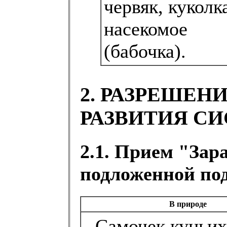
червяк, куколк
насекомое
(бабочка).
2. РАЗРЕШЕН
РАЗВИТИЯ С
2.1. Прием "Зар
подложенной по
В природе
- Самочек куньих