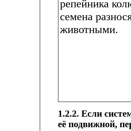
репейника кол
семена разнос
животными.
1.2.2. Если сист
её подвижной, п