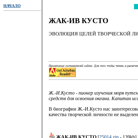
НАЧАЛО
ЖАК-ИВ КУСТО
ЭВОЛЮЦИЯ ЦЕЛЕЙ ТВОРЧЕСКОЙ Л
Примечание составителей сайта:
Для того чтобы читать и распечат
Ж.-И.Кусто - пионер изучения моря путем
средств для освоения океана. Капитан и
В биографии Ж.-И.Кусто нас заинтересова
качества творческой личности не выделены
ЖАК-ИВ КУСТО
[
25014.zip
- 139kb]