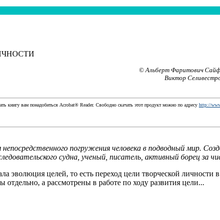
ИЧНОСТИ
© Альберт Фаритович Сайф
Виктор Селивестро
ать книгу вам понадобиться Acrobat® Reader. Свободно скачать этот продукт можно по адресу
http://www
 непосредственного погружения человека в подводный мир. Созд
сследовательского судна, ученый, писатель, активный борец за
ла эволюция целей, то есть переход цели творческой личности 
 отдельно, а рассмотрены в работе по ходу развития цели...