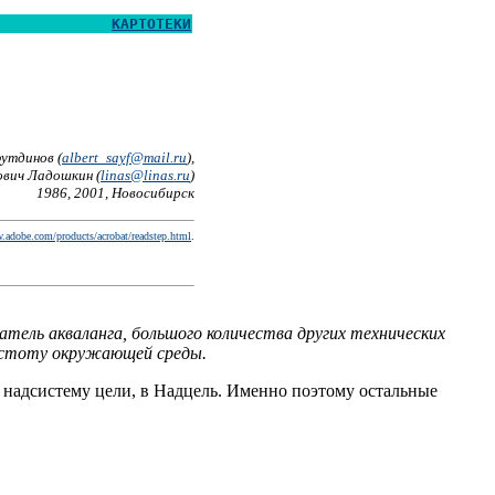
КАРТОТЕКИ
утдинов (
albert_sayf@mail.ru
),
вич Ладошкин (
linas@linas.ru
)
1986, 2001, Новосибирск
.adobe.com/products/acrobat/readstep.html
.
атель акваланга, большого количества других технических
 чистоту окружающей среды.
в надсистему цели, в Надцель. Именно поэтому остальные