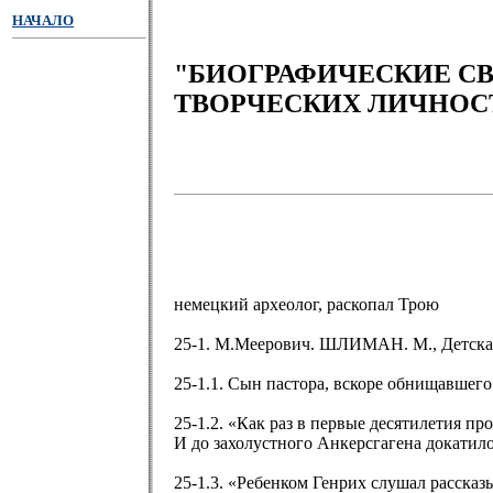
НАЧАЛО
"БИОГРАФИЧЕСКИЕ С
ТВОРЧЕСКИХ ЛИЧНОС
немецкий археолог, раскопал Трою
25-1. М.Меерович. ШЛИМАН. М., Детская л
25-1.1. Сын пастора, вскоре обнищавшего
25-1.2. «Как раз в первые десятилетия п
И до захолустного Анкерсгагена докатилос
25-1.3. «Ребенком Генрих слушал расска