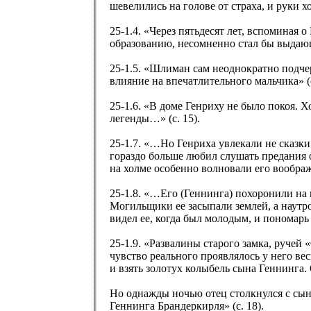
шевелились на голове от страха, и руки хо
25-1.4. «Через пятьдесят лет, вспоминая
образованию, несомненно стал бы выдающ
25-1.5. «Шлиман сам неоднократно подче
влияние на впечатлительного мальчика» (с
25-1.6. «В доме Генриху не было покоя. 
легенды…» (с. 15).
25-1.7. «…Но Генриха увлекали не сказки
гораздо больше любил слушать предания 
на холме особенно волновали его воображе
25-1.8. «…Его (Геннинга) похоронили на 
Могильщики ее засыпали землей, а наутро
видел ее, когда был молодым, и пономарь
25-1.9. «Развалины старого замка, ручей
чувство реального проявлялось у него ве
и взять золотух колыбель сына Геннинга. 
Но однажды ночью отец столкнулся с сыно
Геннинга Брандеркирля» (с. 18).