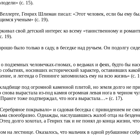
лодели» (с. 15).
 о Веллерте, Генрих Шлиман писал: «Этот человек, если бы ему 
имся ученым» (с. 19).
ркивал свой детский интерес ко всему «таинственному и роман
. 19).
Хорошо было только в саду, в беседке над ручьем. Он подолгу си
 о подземных человечках-гномах, о ведьмах и феях, будто бы на
о событиях, носивших исторический характер, оставивших какой-
ние, и легенда о Геннинге запомнилась ему на всю жизнь» (с. 1
кладбище под огромной каменной плитой, но земля долго не при
 снова вырастала из-под камня огромная левая нога в черном чу
 Пранге тоже подтверждал, что нога вырастала…» (с. 17).
 «Серебряное покрывало» и садовая беседка с привидением не с
сьма своеобразно. Однажды, наслушавшись жалоб отца на безден
Отец долго хохотал, а Генрих так и не понял до конца жизни, чт
м на лестнице. Оказалось, что мальчик в одной рубашонке собр