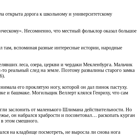
была открыта дорога к школьному и университетскому
тическому». Несомненно, что местный фольклор оказал большое
дел там, вспоминая разные интересные истории, народные
селявших леса, озера, церкви и чердаки Мекленбурга. Мальчик
то реальный след на земле. Поэтому развалины старого замка
6).
нимала его проклятую ногу, которой он дал пинок пастуху.
лке и башмаке. Могильщик Веллерт клялся Генриху, что сам
могли заслонить от маленького Шлимана действительности. Но
ежье, он набрался храбрости и посоветовал… раскопать курган
о в этом смешного.
ался на кладбище посмотреть, не выросла ли снова нога