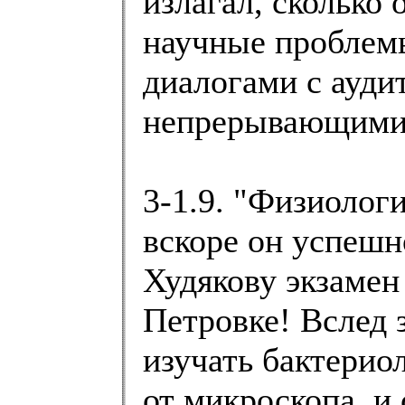
излагал, сколько
научные проблемы
диалогами с ауди
непрерывающимис
3-1.9. "Физиолог
вскоре он успеш
Худякову экзамен
Петровке! Вслед 
изучать бактерио
от микроскопа, и