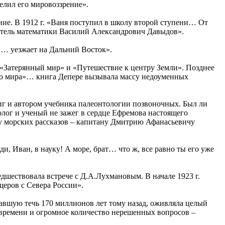
елил его мировоззрение».
вание. В 1912 г. «Ваня поступил в школу второй ступени… От
читель математики Василий Александрович Давыдов».
н… уезжает на Дальний Восток».
 «Затерянный мир» и «Путешествие к центру Земли». Позднее
о мира»… книга Депере вызывала массу недоуменных
иг и автором учебника палеонтологии позвоночных. Был ли
лог и ученый не зажег в сердце Ефремова настоящего
ору морских рассказов – капитану Дмитрию Афанасьевичу
и, Иван, в науку! А море, брат… что ж, все равно ты его уже
едшествовала встрече с Д.А.Лухмановым. В начале 1923 г.
щеров с Севера России».
тавшую течь 170 миллионов лет тому назад, оживляла целый
 времени и огромное количество нерешенных вопросов –