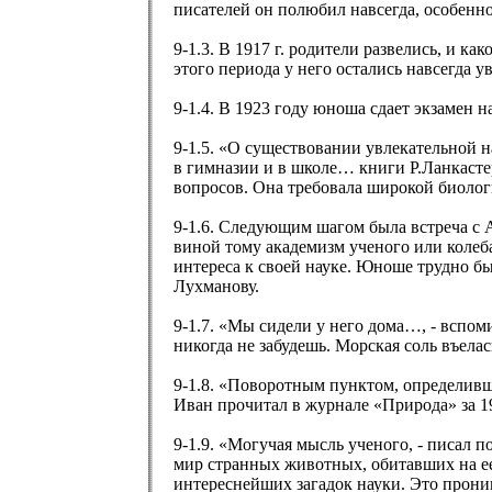
писателей он полюбил навсегда, особенно
9-1.3. В 1917 г. родители развелись, и к
этого периода у него остались навсегда
9-1.4. В 1923 году юноша сдает экзамен
9-1.5. «О существовании увлекательной 
в гимназии и в школе… книги Р.Ланкас
вопросов. Она требовала широкой биолог
9-1.6. Следующим шагом была встреча с 
виной тому академизм ученого или колеб
интереса к своей науке. Юноше трудно б
Лухманову.
9-1.7. «Мы сидели у него дома…, - вспом
никогда не забудешь. Морская соль въела
9-1.8. «Поворотным пунктом, определивши
Иван прочитал в журнале «Природа» за 1
9-1.9. «Могучая мысль ученого, - писал 
мир странных животных, обитавших на ее
интереснейших загадок науки. Это прон