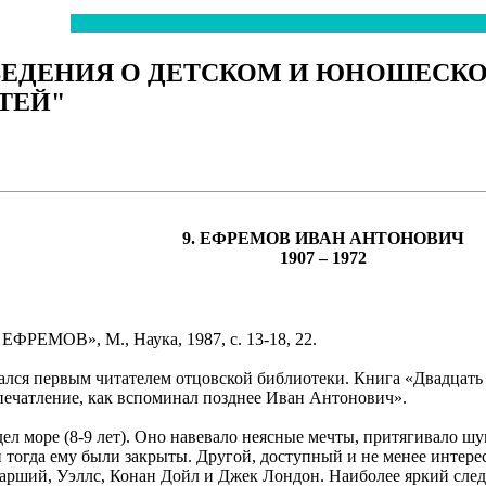
ВЕДЕНИЯ О ДЕТСКОМ И ЮНОШЕСК
ТЕЙ"
9. ЕФРЕМОВ ИВАН АНТОНОВИЧ
1907 – 1972
РЕМОВ», М., Наука, 1987, с. 13-18, 22.
лался первым читателем отцовской библиотеки. Книга «Двадцать
печатление, как вспоминал позднее Иван Антонович».
дел море (8-9 лет). Оно навевало неясные мечты, притягивало 
 тогда ему были закрыты. Другой, доступный и не менее интерес
ший, Уэллс, Конан Дойл и Джек Лондон. Наиболее яркий след 