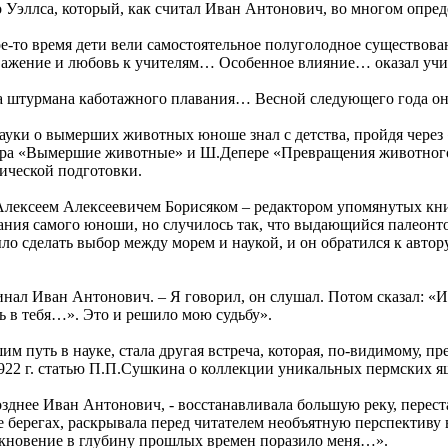
 Уэллса, который, как считал Иван Антонович, во многом опред
акое-то время дети вели самостоятельное полуголодное существо
 уважение и любовь к учителям… Особенное влияние… оказал у
 на штурмана каботажного плавания… Весной следующего года о
науки о вымерших животных юноше знал с детства, пройдя через
тера «Вымершие животные» и Ш.Депере «Превращения животног
ической подготовки.
Алексеем Алексеевичем Борисяком – редактором упомянутых кн
ания самого юноши, но случилось так, что выдающийся палеонто
ыло сделать выбор между морем и наукой, и он обратился к авт
инал Иван Антонович. – Я говорил, он слушал. Потом сказал: «Ид
сь в тебя…». Это и решило мою судьбу».
м путь в науке, стала другая встреча, которая, по-видимому, пр
922 г. статью П.П.Сушкина о коллекции уникальных пермских я
позднее Иван Антонович, - восстанавливала большую реку, перес
 берегах, раскрывала перед читателем необъятную перспективу
икновение в глубину прошлых времен поразило меня…».