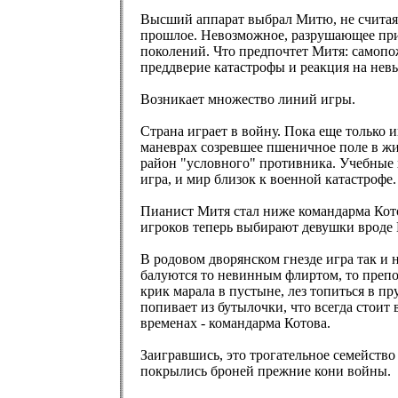
Высший аппарат выбрал Митю, не считаясь
прошлое. Невозможное, разрушающее прир
поколений. Что предпочтет Митя: самоп
преддверие катастрофы и реакция на нев
Возникает множество линий игры.
Страна играет в войну. Пока еще только 
маневрах созревшее пшеничное поле в жи
район "условного" противника. Учебные 
игра, и мир близок к военной катастрофе.
Пианист Митя стал ниже командарма Кото
игроков теперь выбирают девушки вроде 
В родовом дворянском гнезде игра так и 
балуются то невинным флиртом, то препо
крик марала в пустыне, лез топиться в п
попивает из бутылочки, что всегда стоит
временах - командарма Котова.
Заигравшись, это трогательное семейство
покрылись броней прежние кони войны.