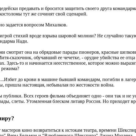
ейски предавать и бросится защитить своего друга командарма, 
 костоломы тут же сочинят свой сценарий.
нно задается вопросом Михалков.
игрой стихий вроде взрыва шаровой молнии? Не случайно такую
андарма Нади.
 смотрит она на обрядовые парады пионеров, красные шелковы
тя-сказочник, обучавший ее чечетке, - орудие убийства ее отца 
илах. Здесь-то и начинается неестественное, которое можно выра
о режима?
..Избит до крови в машине бывший командарм, погибли в лагере 
ры, пришла настоящая, небывалая по жестокости война.
 публики. Всех героев фильма объединяет одно - они так и не у
ады, слеты. Утомленная блеском литавр Россия. Но приходит вр
миру?
астеров кино возвратиться к истокам театра, времени Шекспира
иза" Веры Бельмон и "Влюбленного Шекспира" Джона Мэддена.