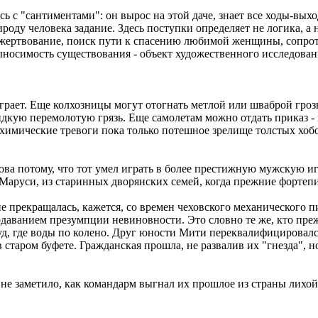
 с "сантиментами": он вырос на этой даче, знает все ходы-выхо
оду человека задание. Здесь поступки определяет не логика, а 
ожертвование, поиск пути к спасению любимой женщины, сопрот
ыносимость существования - объект художественного исследова
играет. Еще колхозницы могут отогнать метлой или шваброй гро
дкую перемолотую грязь. Еще самолетам можно отдать приказ -
химические тревоги пока только потешное зрелище толстых хобо
ва потому, что тот умел играть в более престижную мужскую и
Маруси, из старинных дворянских семей, когда прежние фортепи
не прекращалась, кажется, со времен чеховского механического 
даванием презумпции невиновности. Это словно те же, кто пре
руд, где воды по колено. Друг юности Мити переквалифицировалс
 в старом буфете. Гражданская прошла, не развалив их "гнезда",
 не заметило, как командарм выгнал их прошлое из страны лихой