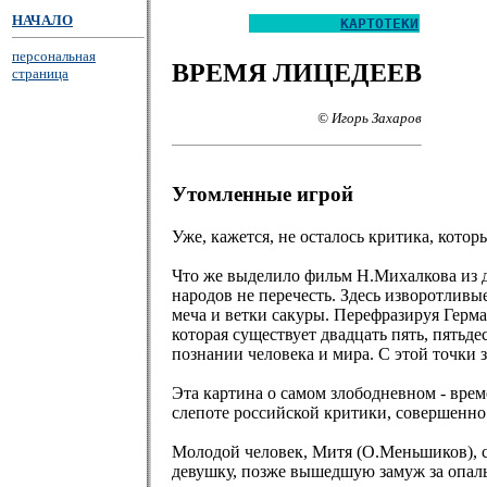
НАЧАЛО
КАРТОТЕКИ
персональная
ВРЕМЯ ЛИЦЕДЕЕВ
страница
© Игорь Захаров
Утомленные игрой
Уже, кажется, не осталось критика, кото
Что же выделило фильм Н.Михалкова из д
народов не перечесть. Здесь изворотлив
меча и ветки сакуры. Перефразируя Герма
которая существует двадцать пять, пятьд
познании человека и мира. С этой точки 
Эта картина о самом злободневном - вре
слепоте российской критики, совершенно
Молодой человек, Митя (О.Меньшиков), с
девушку, позже вышедшую замуж за опаль