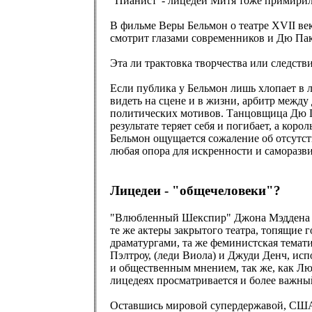
"Пианист"- лицедей Митя тоже примирилс
В фильме Веры Бельмон о театре XVII век
смотрит глазами современников и Дю Пак
Эта ли трактовка творчества или следст
Если публика у Бельмон лишь хлопает в л
видеть на сцене и в жизни, арбитр между
политических мотивов. Танцовщица Дю Па
результате теряет себя и погибает, а кор
Бельмон ощущается сожаление об отсутст
любая опора для искренности и саморазви
Лицедеи - "общечеловеки"?
"Влюбленный Шекспир" Джона Мэддена выш
те же актеры закрытого театра, топящие 
драматургами, та же феминистская темат
Пэлтроу, (леди Виола) и Джуди Денч, ис
и общественным мнением, так же, как Лю
лицедеях просматривается и более важны
Оставшись мировой супердержавой, США с