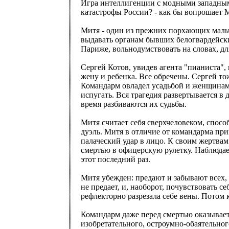
Игра интеллигенции с модными западными
катастрофы России? - как бы вопрошает 
Митя - один из прежних порхающих мальч
выдавать органам бывших белогвардейски
Париже, вольнодумствовать на словах, д
Сергей Котов, увидев агента "пианиста",
жену и ребенка. Все обречены. Сергей то
Командарм овладел усадьбой и женщинами 
испугать. Вся трагедия развертывается в
время разбиваются их судьбы.
Митя считает себя сверхчеловеком, спосо
дуэль. Митя в отличие от командарма при
палаческий удар в лицо. К своим жертвам 
смертью в офицерскую рулетку. Наблюдае
этот последний раз.
Митя убежден: предают и забывают всех, 
не предает, и, наоборот, почувствовать 
рефлекторно разрезала себе вены. Потом 
Командарм даже перед смертью оказывает
изобретательного, остроумно-обаятельного