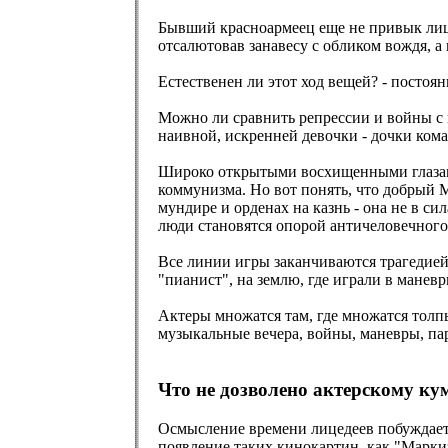
Бывший красноармеец еще не привык лицед
отсалютовав занавесу с обликом вождя, а
Естественен ли этот ход вещей? - постоя
Можно ли сравнить репрессии и войны с 
наивной, искренней девочки - дочки ком
Широко открытыми восхищенными глазами
коммунизма. Но вот понять, что добрый Ми
мундире и орденах на казнь - она не в с
люди становятся опорой античеловечног
Все линии игры заканчиваются трагедией.
"пианист", на землю, где играли в манев
Актеры множатся там, где множатся толпы
музыкальные вечера, войны, маневры, пар
Что не дозволено актерскому ку
Осмысление времени лицедеев побуждает м
появление таких кинокартин, как "Марк