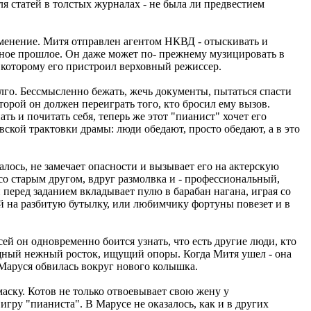
я статей в толстых журналах - не была ли предвестием
менение. Митя отправлен агентом НКВД - отыскивать и
ное прошлое. Он даже может по- прежнему музицировать в
 которому его пристроил верховный режиссер.
олго. Бессмысленно бежать, жечь документы, пытаться спасти
торой он должен переиграть того, кто бросил ему вызов.
ь и почитать себя, теперь же этот "пианист" хочет его
ской трактовки драмы: люди обедают, просто обедают, а в это
лось, не замечает опасности и вызывает его на актерскую
со старым другом, вдруг размолвка и - профессиональный,
 перед заданием вкладывает пулю в барабан нагана, играя со
 на разбитую бутылку, или любимчику фортуны повезет и в
й он одновременно боится узнать, что есть другие люди, кто
зящный нежный росток, ищущий опоры. Когда Митя ушел - она
и Маруся обвилась вокруг нового колышка.
аску. Котов не только отвоевывает свою жену у
игру "пианиста". В Марусе не оказалось, как и в других