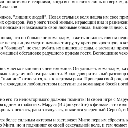
 понятиями и теориями, когда все мыслится лишь по верхам, дл
Михалков.
иков, "лишних людей". Новая стальная воля нашла им свое при
х офицеров. Раз у него такой милый, играющий вид и разнежен
ля подсадки и заказывать свои любимые блюда. Выполняя дело, к
 понял, что он больше не командарм, а жить осталось совсем нед
же перед лицом смерти начинает игру, ту краткую яростную, в ко
"бывших", не стал рубить их вишневые сады, а заставил признат
 домашней обстановке радушного приема гостя. Воплощение чехов
бным легко выполнять невозможное. Он удивлен: командарм, каза
вык к двуличной театральности. Вроде доверительный разговор 
"пианист" относится, как к жертвам рока. Проверяя свой рок, он
т с холодным любопытством наступит ли командарм босой ногой
но его-то неповторимого должны помнить! В своей игре с Марусе
себя одним из забытых. Маруся (И.Дапкунайте) в фильме - это и
кровь запеклась, рана затянулась, появился уверенный Сергей, 
ся более сильным актером и заставляет Митю первым сбросить м
 Мити, но и подчиняет ее своей сексуальной воле, и тем ломает 