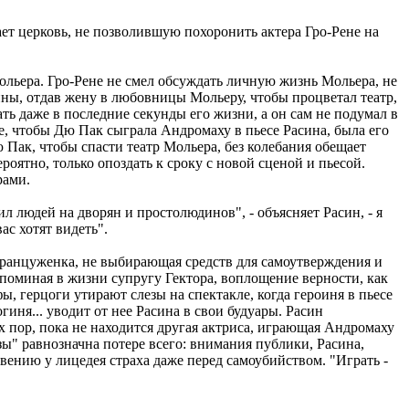
ает церковь, не позволившую похоронить актера Гро-Рене на
ольера. Гро-Рене не смел обсуждать личную жизнь Мольера, не
ины, отдав жену в любовницы Мольеру, чтобы процветал театр,
ть даже в последние секунды его жизни, а он сам не подумал в
не, чтобы Дю Пак сыграла Андромаху в пьесе Расина, была его
 Пак, чтобы спасти театр Мольера, без колебания обещает
роятно, только опоздать к сроку с новой сценой и пьесой.
рами.
 людей на дворян и простолюдинов", - объясняет Расин, - я
ас хотят видеть".
француженка, не выбирающая средств для самоутверждения и
напоминая в жизни супругу Гектора, воплощение верности, как
 герцоги утирают слезы на спектакле, когда героиня в пьесе
иня... уводит от нее Расина в свои будуары. Расин
х пор, пока не находится другая актриса, играющая Андромаху
зы" равнозначна потере всего: внимания публики, Расина,
овению у лицедея страха даже перед самоубийством. "Играть -