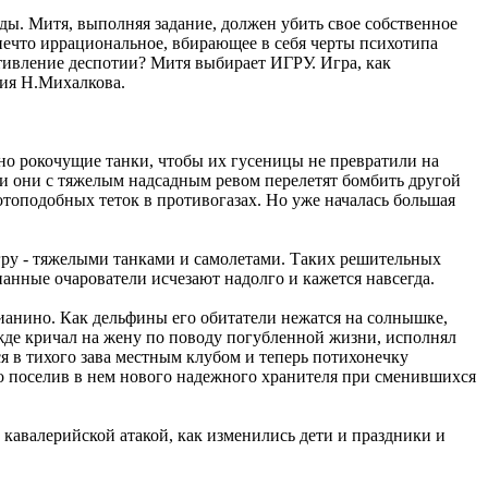
ды. Митя, выполняя задание, должен убить свое собственное
нечто иррациональное, вбирающее в себя черты психотипа
ивление деспотии? Митя выбирает ИГРУ. Игра, как
ния Н.Михалкова.
зно рокочущие танки, чтобы их гусеницы не превратили на
 и они с тяжелым надсадным ревом перелетят бомбить другой
топодобных теток в противогазах. Но уже началась большая
гру - тяжелыми танками и самолетами. Таких решительных
анные очарователи исчезают надолго и кажется навсегда.
пианино. Как дельфины его обитатели нежатся на солнышке,
жде кричал на жену по поводу погубленной жизни, исполнял
я в тихого зава местным клубом и теперь потихонечку
 но поселив в нем нового надежного хранителя при сменившихся
 кавалерийской атакой, как изменились дети и праздники и