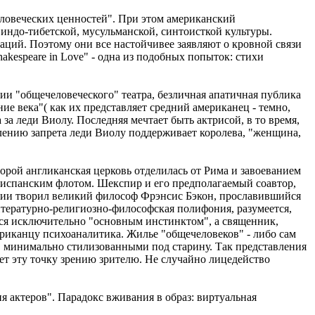
еловеческих ценностей". При этом американский
 индо-тибетской, мусульманской, синтоисткой культуры.
ций. Поэтому они все настойчивее заявляют о кровной связи
akespeare in Love" - одна из подобных попыток: стихи
ии "общечеловеческого" театра, безличная апатичная публика
ние века"( как их представляет средний американец - темно,
за леди Виолу. Последняя мечтает быть актрисой, в то время,
олению запрета леди Виолу поддерживает королева, "женщина,
орой англиканская церковь отделилась от Рима и завоеванием
 испанским флотом. Шекспир и его предполагаемый соавтор,
глии творил великий философ Фрэнсис Бэкон, прославившийся
тературно-религиозно-философская полифония, разумеется,
ся исключительно "основным инстинктом", а священник,
риканцу психоаналитика. Жилье "общечеловеков" - либо сам
, минимально стилизованными под старину. Так представления
ет эту точку зрению зрителю. Не случайно лицедейство
я актеров". Парадокс вживания в образ: виртуальная