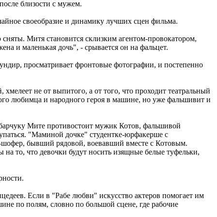
 после близости с мужем.
айное своеобразие и динамику лучших сцен фильма.
но сняты. Митя становится склизким агентом-провокатором,
на и маленькая дочь", - срывается он на фальцет.
 мундир, просматривает фронтовые фотографии, и постепенно
 хмелеет не от выпитого, а от того, что проходит театральный
ного любимца и народного героя в машине, но уже фальшивит и
 барчуку Мите противостоит мужик Котов, фальшивой
паться. "Маминой дочке" студентке-юрфакерше с
-шофер, бывший рядовой, воевавший вместе с Котовым.
на то, что девочки будут носить изящные белые туфельки,
рности.
ицедеев. Если в "Рабе любви" искусство актеров помогает им
ине по полям, словно по большой сцене, где рабочие