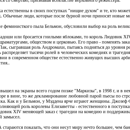
я со смертью, признавая всевластие верховного режиссера.
а естественны в своих поступках "нищие духом" и те, кто может
. Обычные люди, которые после бурной ночи приносят новые м
вие феминисткого пыла Бельмон, обусловили выбор на роль велик
адоши или бросается гнилыми яблоками, то король Людовик XIV 
 драматургами, обществом и церковью. Его право - поменять зака
к, сыгравшая роль Андромахи, пытаясь подняться до уровня ре
оль распределяет тысячи ролей в человеческих комедиях и трагед
вии в современном обществе естественно живущих высших арбитр
тия..
ел на экраны всего годом позже "Маркизы", в 1998 г, и в не
горе в вине, то же декламирование любовной парой пьесы по стро
ика. Как и у Бельмон, у Мэддена ярче играют женщины. Джозеф
полняющей роль королевы Елизаветты - естественного в поступк
довик XIV меняющей заказ с трагедии на комедию и поддержива
й замысел.
тараются показать, что они несут миру нечто большее, чем ба