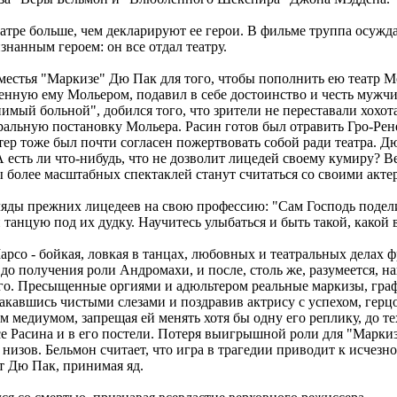
еатре больше, чем декларируют ее герои. В фильме труппа осужд
знанным героем: он все отдал театру.
местья "Маркизе" Дю Пак для того, чтобы пополнить ею театр М
ченную ему Мольером, подавил в себе достоинство и честь мужч
мый больной", добился того, что зрители не переставали хохота
атральную постановку Мольера. Расин готов был отравить Гро-Ре
тер тоже был почти согласен пожертвовать собой ради театра. Дю
 есть ли что-нибудь, что не дозволит лицедей своему кумиру? Ве
ры более масштабных спектаклей станут считаться со своими акте
яды прежних лицедеев на свою профессию: "Сам Господь поделил
танцую под их дудку. Научитесь улыбаться и быть такой, какой в
со - бойкая, ловкая в танцах, любовных и театральных делах 
 до получения роли Андромахи, и после, столь же, разумеется, 
о. Пресыщенные оргиями и адюльтером реальные маркизы, графы,
акавшись чистыми слезами и поздравив актрису с успехом, герцог
 медиумом, запрещая ей менять хотя бы одну его реплику, до те
есе Расина и в его постели. Потеря выигрышной роли для "Марки
 низов. Бельмон считает, что игра в трагедии приводит к исчезн
т Дю Пак, принимая яд.