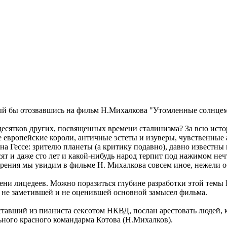
рый бы отозвавшись на фильм Н.Михалкова "Утомленные солнцем"
есятков других, посвященных времени сталинизма? За всю исто
ые европейские короли, античные эстеты и изуверы, чувственны
на Гессе: зрителю планеты (а критику подавно), давно известны
есят и даже сто лет и какой-нибудь народ терпит под нажимом н
зрения мы увидим в фильме Н. Михалкова совсем иное, нежели о
мени лицедеев. Можно поразиться глубине разработки этой тем
 не заметившей и не оценившей основной замысел фильма.
тавший из пианиста сексотом НКВД, послан арестовать людей, к
ного красного командарма Котова (Н.Михалков).