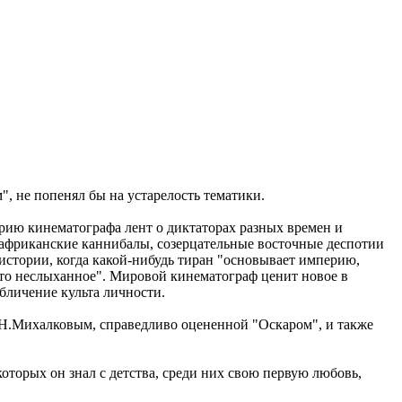
, не попенял бы на устарелость тематики.
рию кинематографа лент о диктаторах разных времен и
е африканские каннибалы, созерцательные восточные деспотии
 истории, когда какой-нибудь тиран "основывает империю,
ечто неслыханное". Мировой кинематограф ценит новое в
бличение культа личности.
ы Н.Михалковым, справедливо оцененной "Оскаром", и также
оторых он знал с детства, среди них свою первую любовь,