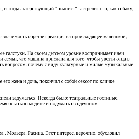
и тогда актерствующий "пианист" застрелит его, как собаку,
 значимость обретает реакция на происходящее маленькой,
е галстуки. На своем детском уровне воспринимает идеи
и семьи, что машина прислана для того, чтобы увезти отца в
зить вопросом: почему с виду культурные и милые музыкальные
его жена и дочь, покончил с собой сексот по кличке
спели задуматься. Некогда было: театральные гостиные,
емя остаться наедине и подумать о содеянном.
 , Мольера, Расина. Этот интерес, вероятно, обусловил