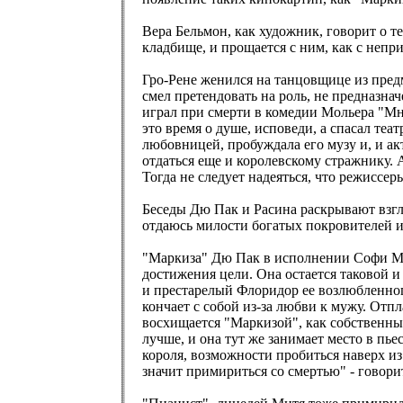
Вера Бельмон, как художник, говорит о т
кладбище, и прощается с ним, как с непри
Гро-Рене женился на танцовщице из пред
смел претендовать на роль, не предназна
играл при смерти в комедии Мольера "Мни
это время о душе, исповеди, а спасал те
любовницей, пробуждала его музу и, и ак
отдаться еще и королевскому стражнику. А
Тогда не следует надеяться, что режиссе
Беседы Дю Пак и Расина раскрывают взгл
отдаюсь милости богатых покровителей и 
"Маркиза" Дю Пак в исполнении Софи Мар
достижения цели. Она остается таковой и
и престарелый Флоридор ее возлюбленног
кончает с собой из-за любви к мужу. Отпл
восхищается "Маркизой", как собственным
лучше, и она тут же занимает место в пь
короля, возможности пробиться наверх из
значит примириться со смертью" - говори