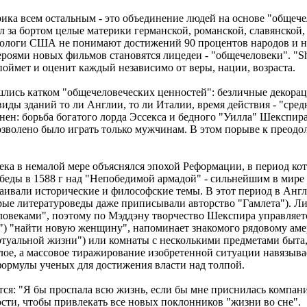
рика всем остальным - это объединение людей на основе "общеч
 за бортом целые материки германской, романской, славянской,
деологи США не понимают достижений 90 процентов народов и на
героями новых фильмов становятся лицедеи - "общечеловеки". "Sh
 поймет и оценит каждый независимо от веры, нации, возраста.
шлись катком "общечеловеческих ценностей": безличные декорац
виды зданий то ли Англии, то ли Италии, время действия - "сред
ен: борьба богатого лорда Эссекса и бедного "Уилла" Шекспира 
дозволено было играть только мужчинам. В этом порыве к преод
ка в немалой мере объяснялся эпохой Реформации, в период кот
обеды в 1588 г над "Непобедимой армадой" - сильнейшим в мире
аивали исторические и философские темы. В этот период в Ан
ые литературоведы даже приписывали авторство "Гамлета"). Ли
ловеками", поэтому по Мэддэну творчество Шекспира управляет
") "найти новую женщину", напоминает знакомого рядовому аме
ртуальной жизни") или комнаты с несколькими предметами быта
лое, а массовое тиражирование изобретенной ситуации навязыва
ормулы ученых для достижения власти над толпой.
тся: "Я бы проспала всю жизнь, если бы мне приснилась компани
ости, чтобы привлекать все новых поклонников "жизни во сне".