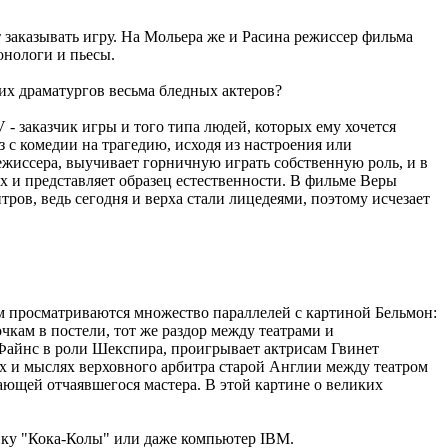
 заказывать игру. На Мольера же и Расина режиссер фильма
онологи и пьесы.
их драматургов весьма бледных актеров?
- заказчик игры и того типа людей, которых ему хочется
з с комедии на трагедию, исходя из настроения или
жиссера, выучивает горничную играть собственную роль, и в
иях и представляет образец естественности. В фильме Веры
ов, ведь сегодня и верха стали лицедеями, поэтому исчезает
м просматриваются множество параллелей с картиной Бельмон:
чкам в постели, тот же раздор между театрами и
 Файнс в роли Шекспира, проигрывает актрисам Гвинет
ах и мыслях верховного арбитра старой Англии между театром
ющей отчаявшегося мастера. В этой картине о великих
нку "Кока-Колы" или даже компьютер IBM.