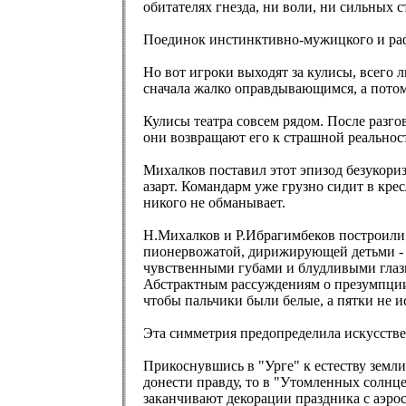
обитателях гнезда, ни воли, ни сильных 
Поединок инстинктивно-мужицкого и раф
Но вот игроки выходят за кулисы, всего 
сначала жалко оправдывающимся, а потом 
Кулисы театра совсем рядом. После разго
они возвращают его к страшной реальнос
Михалков поставил этот эпизод безукориз
азарт. Командарм уже грузно сидит в кр
никого не обманывает.
Н.Михалков и Р.Ибрагимбеков построили
пионервожатой, дирижирующей детьми - 
чувственными губами и блудливыми глазк
Абстрактным рассуждениям о презумпции 
чтобы пальчики были белые, а пятки не и
Эта симметрия предопределила искусстве
Прикоснувшись в "Урге" к естеству земли
донести правду, то в "Утомленных солнц
заканчивают декорации праздника с аэро