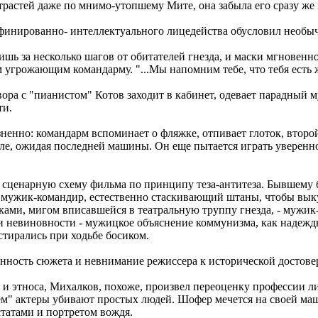
страстей даже по мнимо-утопшему Мите, она забыла его сразу же
инированно- интеллектуального лицедейства обусловил необыч
лишь за несколько шагов от обитателей гнезда, и маски мгновен
угрожающим командарму. "...Мы напомним тебе, что тебя есть же
вора с "пианистом" Котов заходит в кабинет, одевает парадный
ти.
ненно: командарм вспоминает о фляжке, отпивает глоток, второй,
есле, ожидая последней машины. Он еще пытается играть уверен
 сценарную схему фильма по принципу теза-антитеза. Бывшему
мужик-командир, естественно стаскивающий штаны, чтобы выку
ами, мигом вписавшейся в театральную труппу гнезда, - мужик
невиновности - мужицкое объяснение коммунизма, как надежды 
стирались при ходьбе босиком.
нность сюжета и невнимание режиссера к исторической достове
 и этноса, Михалков, похоже, произвел переоценку профессии л
ем" актеры убивают простых людей. Шофер мечется на своей маш
статами и портретом вождя.