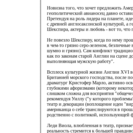
Новизна того, что хочет предложить Аме
геополитический авианосец давно оставил
Претендуя на роль лидера на планете, и
с древней англосаксонской культурой, а 
Шекспира, актеры и любовь - вот то, что
Не повезло Шекспиру, когда по нему про
в чем-то грязно серо-зеленом, безличные 
шумно и грязно). Сам конфликт традицион
как по законам старой Англии на сцене 
выполняющая мужскую работу".
Всплеск культурной жизни Англии XVI ве
Британией морского господства, после п
драматург Кристофер Марло, активно осв
глубокими афоризмами (которому некотор
слишком сложна для восприятия "общече
рекомендуя Уиллу ("у которого проблемы
театр и декорации (воплощение идеи "ви
американца о себе транслируются в прош
родственно с политикой, использующей ф
Леди Виола, влюбленная в театр, признае
реальность стремится к большей правдив