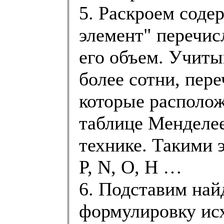
5. Раскроем соде
элемент" перечис
его объем. Учиты
более сотни, пер
которые располож
таблице Менделее
технике. Такими э
P, N, O, H …
6. Подставим на
формулировку исх