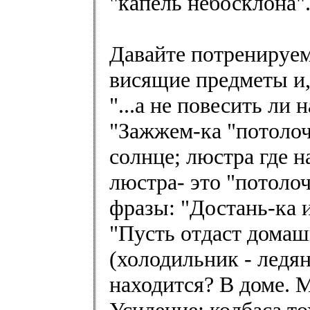
"капель небосклона"
Давайте потренируем
висящие предметы и,
"...а не повесить ли
"Зажжем-ка "потолоч
солнце; люстра где н
люстра- это "потоло
фразы: "Достань-ка и
"Пусть отдаст домашн
(холодильник - ледян
находится? В доме. 
Усиление: колбаса то