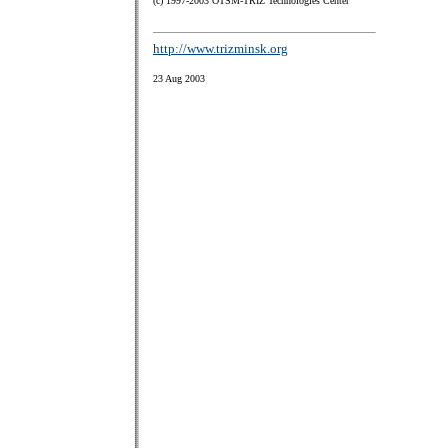
(с) 1997-2003 OTSM-TRIZ Technologies Center
http://www.trizminsk.org
23 Aug 2003