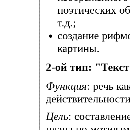
поэтических об
т.д.;
создание рифм
картины.
2-ой тип: "Текс
Функция
: речь к
действительности
Цель
: составлени
плана по мотивам