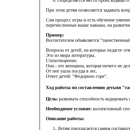
Определяется место происходящего.
При этом детям позволяется задавать воп
Сам процесс игры и есть обучение умени
перечисленные выше навыки, на развитие
Пример:
Воспитателем объявляется "таинственный"
Вопросы от детей, на которые педагог отв
Это из мира литературы.
Стихотворение.
Она - это женщина, которая ничего не дел
От нее ушла посуда в лес.
Ответ детей: "Федорино горе".
Ход работы по составлению детьми "таи
Цель:
развивать способность кодировать 
Необходимое условие:
коллективный спос
Описание работы:
Детям предлагается самим составить