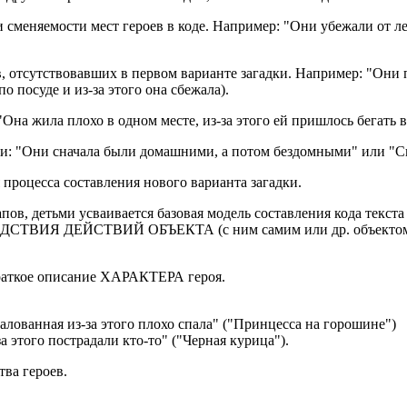
сменяемости мест героев в коде. Например: "Они убежали от лен
 отсутствовавших в первом варианте загадки. Например: "Они по
о посуде и из-за этого она сбежала).
Она жила плохо в одном месте, из-за этого ей пришлось бегать в
и: "Они сначала были домашними, а потом бездомными" или "Сна
процесса составления нового варианта загадки.
ов, детьми усваивается базовая модель составления кода текста
ВИЯ ДЕЙСТВИЙ ОБЪЕКТА (с ним самим или др. объекто
ткое описание ХАРАКТЕРА героя.
алованная из-за этого плохо спала" ("Принцесса на горошине")
а этого пострадали кто-то" ("Черная курица").
ва героев.