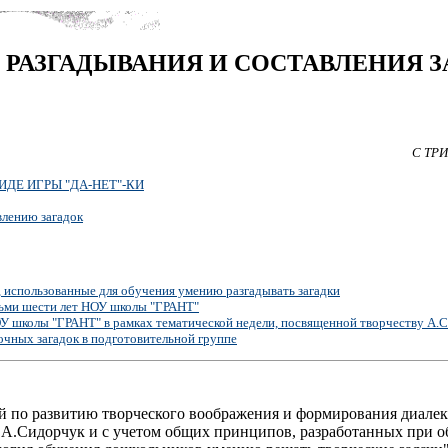
РАЗГАДЫВАНИЯ И СОСТАВЛЕНИЯ З
С ТРИ
ДЕ ИГРЫ "ДА-НЕТ"-КИ
влению загадок
 использованные для обучения умению разгадывать загадки
тьми шести лет НОУ школы "ГРАНТ"
ОУ школы "ГРАНТ" в рамках тематической недели, посвященной творчеству А.
очных загадок в подготовительной группе
й по развитию творческого воображения и формирования диале
.А.Сидорчук и с учетом общих принципов, разработанных при о