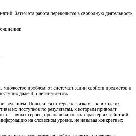
ятий. Затем эта работа переводится в свободную деятельность
сочинения:
.
ть множество проблем: от систематизации свойств предметов и
доступно даже 4-5-летним детям.
зведением. Повысился интерес к сказкам, т.к. в ходе их
отивы их поступков по результатам, к которым приводят
лить главных героев, проанализировать характер их действий,
ту информацию на словесном уровне, не называя конкретных
 народных сказок, которые любимы детьми, и интерес к