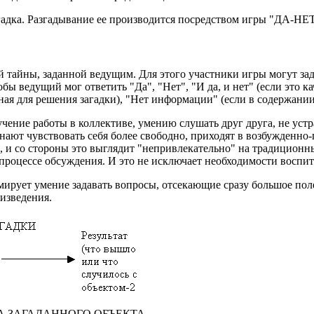
гадка. Разгадывание ее производится посредством игры "ДА-НЕТ
й тайны, заданной ведущим. Для этого участники игры могут за
бы ведущий мог ответить "Да", "Нет", "И да, и нет" (если это к
я для решения загадки), "Нет информации" (если в содержании с
чение работы в коллективе, умению слушать друг друга, не устра
ают чувствовать себя более свободно, приходят в возбужденно-п
 и со стороны это выглядит "непривлекательно" на традиционны
 процессе обсуждения. И это не исключает необходимости воспи
рмирует умение задавать вопросы, отсекающие сразу большое пол
изведения.
 ЗАГАДАННОГО ОБЪЕКТА