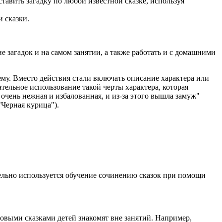
тавить загадку по любой известной сказке, используя
 сказки.
е загадок и на самом занятии, а также работать и с домашними
ему. Вместо действия стали включать описание характера или
ательное использование такой черты характера, которая
 очень нежная и избалованная, и из-за этого вышла замуж"
"Черная курица").
лельно используется обучение сочинению сказок при помощи
овыми сказками детей знакомят вне занятий. Например,