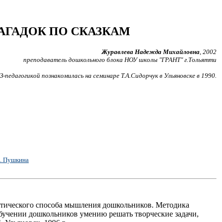
АГАДОК ПО СКАЗКАМ
Журавлева Надежда Михайловна
, 2002
преподаватель дошкольного блока НОУ школы "ГРАНТ" г.Тольятти
З-педагогикой познакомилась на семинаре Т.А.Сидорчук в Ульяновске в 1990.
С. Пушкина
ктического способа мышления дошкольников. Методика
бучении дошкольников умению решать творческие задачи,