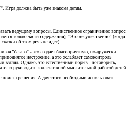
". Игра должна быть уже знакома детям.
давать ведущему вопросы. Единственное ограничение: вопрос
ачается только части содержания), "Это несущественно" (когда
казки об этом речь не идет).
ивая "базара" - это создает благоприятную, по-дружески
риподнятое настроение, а это ослабляет самоконтроль.
й взгляд. Однако, это естественный порыв - поговорить,
тателю руководить коллективной мыслительной работой детей.
е поиска решения. А для этого необходимо использовать