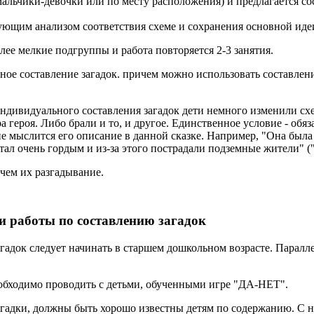
альчики-девочки или по месту расположения) и предлагается сос
ующим анализом соответствия схеме и сохранения основной идеи
лее мелкие подгруппы и работа повторяется 2-3 занятия.
ное составление загадок. причем можно использовать составлени
индивидуального составления загадок дети немного изменили сх
героя. Либо брали и то, и другое. Единственное условие - обяз
 не мыслится его описание в данной сказке. Например, "Она была
тал очень гордым и из-за этого пострадали подземные жители" (
 чем их разгадывание.
и работы по составлению загадок
гадок следует начинать в старшем дошкольном возрасте. Парал
еобходимо проводить с детьми, обученными игре "ДА-НЕТ".
агадки, должны быть хорошо известны детям по содержанию. С н