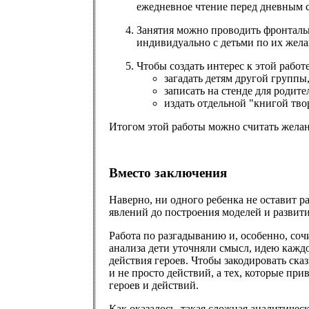
ежедневное чтение перед дневным 
Занятия можно проводить фронтальн
индивидуально с детьми по их жел
Чтобы создать интерес к этой работ
загадать детям другой группы
записать на стенде для родите
издать отдельной "книгой тв
Итогом этой работы можно считать желани
Вместо заключения
Наверно, ни одного ребенка не оставит 
явлений до построения моделей и развити
Работа по разгадыванию и, особенно, соч
анализа дети уточняли смысл, идею каждо
действия героев. Чтобы закодировать ска
и не просто действий, а тех, которые пр
героев и действий.
Как оказалось, такая сложная аналитичес