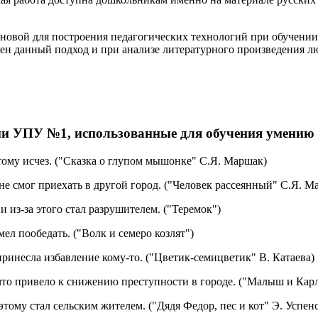
новой для построения педагогических технологий при обучении
ен данный подход и при анализе литературного произведения 
ами УПУ №1, использованные для обучения умению
тому исчез. ("Сказка о глупом мышонке" С.Я. Маршак)
о не смог приехать в другой город. ("Человек рассеянный" С.Я. М
и из-за этого стал разрушителем. ("Теремок")
умел пообедать. ("Волк и семеро козлят")
принесла избавление кому-то. ("Цветик-семицветик" В. Катаева)
что привело к снижению преступности в городе. ("Малыш и Карл
тому стал сельским жителем. ("Дядя Федор, пес и кот" Э. Успен