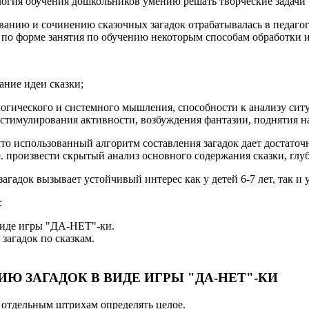
огия обучения дошкольников умению решать творческие задачи", 
ванию и сочинению сказочных загадок отрабатывалась в педагог
 по форме занятия по обучению некоторым способам обработки
ание идеи сказки;
логического и системного мышления, способности к анализу сит
стимулирования активности, возбуждения фантазии, поднятия на
использованный алгоритм составления загадок дает достаточно
.е. произвести скрытый анализ основного содержания сказки, глу
агадок вызывает устойчивый интерес как у детей 6-7 лет, так 
:
виде игры "ДА-НЕТ"-ки.
загадок по сказкам.
ИЮ ЗАГАДОК В ВИДЕ ИГРЫ "ДА-НЕТ"-КИ
о отдельным штрихам определять целое.