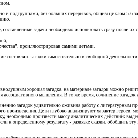
сном.
о и подгруппами, без больших перерывов, общим циклом 5-6 зан
анию.
е, составленные задачи необходимо использовать сразу после их 
,
лей,
орчества", проиллюстрировав самими детьми.
е составлять загадки самостоятельно в свободной деятельности
равнодушным хорошая загадка. на материале загадок можно реши
я ассоциативного мышления. В то же время, сочинение загадок 
инению загадок удивительно оживила работу с литературным прои
го произведения. Дети глубоко анализируют характер героев, м
зку, необходимо произвести массу аналитических действий: выде
ивели к определенному результату - развязке сказки, обобщить э
кая работа доступна дошкольникам именно на материале русских