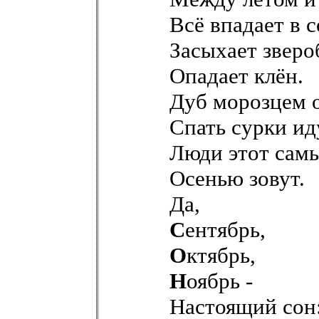
Всё впадает в с
Засыхает зверо
Опадает клён.
Дуб морозцем 
Спать сурки и
Люди этот сам
Осенью зовут.
Да,
С
ентябрь,
О
ктябрь,
Н
оябрь -
Настоящий сон