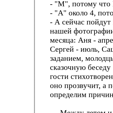
- "М", потому чт
- "А" около 4, по
- А сейчас пойду
нашей фотографии 
месяца: Аня - апре
Сергей - июль, Саш
заданием, молодц
сказочную беседу 
гости стихотворе
оно прозвучит, а
определим причину
Между летом и