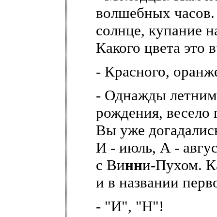
волшебных часов. 
солнце, купание н
Какого цвета это 
- Красного, оранж
- Однажды летним 
рождения, весело 
Вы уже догадались
И - июль, А - авгу
с Ви
нн
и-Пухом. К
и в названии перв
- "И", "Н"!