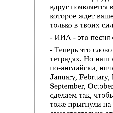
вдруг появляется 
которое ждет ваше
только в твоих си
- ИИА - это песня
- Теперь это слов
тетрадях. Но наш
по-английски, ни
J
anuary,
F
ebruary,
S
eptember,
O
ctobe
сделаем так, чтоб
тоже прыгнули на