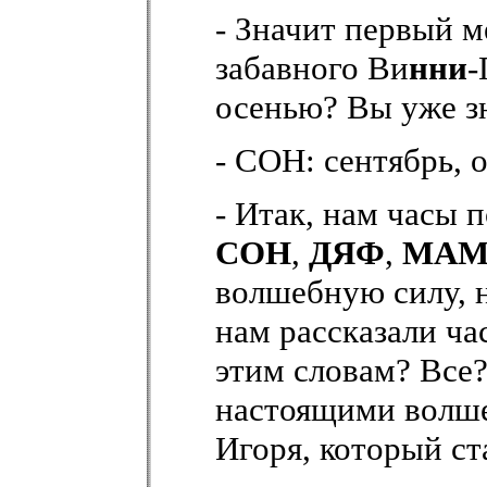
- Значит первый м
забавного Ви
нни
-
осенью? Вы уже з
- СОН: сентябрь, о
- Итак, нам часы 
СОН
,
ДЯФ
,
МА
волшебную силу, н
нам рассказали ча
этим словам? Все?
настоящими волше
Игоря, который ст