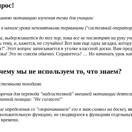
прос!
ешнюю мотивацию изучения темы для учащихс
я в начале урока непонятными терминами ("системный оператор"
а, выдерживается до тех пор, пока все не посмотрят на руку у
ь тему, и, кажется, не случайно! Вот вам еще одна загадка, кото
а?" Этот вопрос записывается в уголке классной доски. Вам пред
рока! Это не совсем обычно. Справитесь? … Но начинать урок на
чему мы не используем то, что знаем?
истемными походами
оречия для перевода "надсистемной" внешней мотивации деяте
ичной позиции: "Не согласен!"
е определения со "сворачиванием" его в знак-символ на доске
), 
оложительную функцию, не сводящуюся к функциям отдельных эл
 времени.