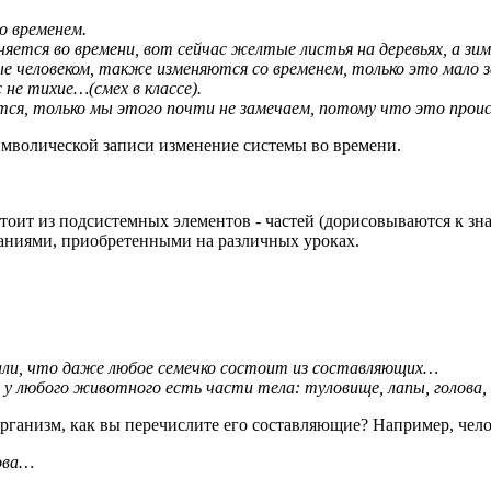
о временем.
ется во времени, вот сейчас желтые листья на деревьях, а зи
е человеком, также изменяются со временем, только это мало за
 не тихие…(смех в классе).
ся, только мы этого почти не замечаем, потому что это происх
символической записи изменение системы во времени.
оит из подсистемных элементов - частей (дорисовываются к зн
ниями, приобретенными на различных уроках.
знали, что даже любое семечко состоит из составляющих…
: у любого животного есть части тела: туловище, лапы, голова
организм, как вы перечислите его составляющие? Например, чело
лова…