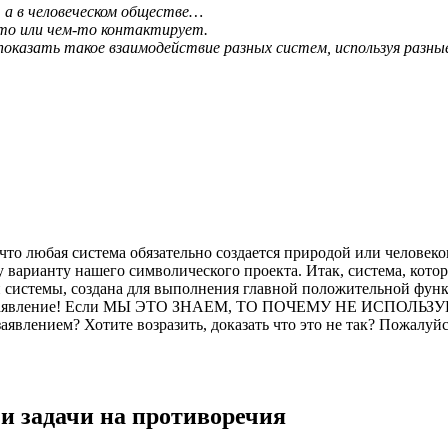
я, а в человеческом обществе…
-то или чем-то контактирует.
показать такое взаимодействие разных систем, используя разные
 что любая система обязательно создается природой или человек
арианту нашего символического проекта. Итак, система, котора
ой системы, создана для выполнения главной положительной ф
е заявление! Если МЫ ЭТО ЗНАЕМ, ТО ПОЧЕМУ НЕ ИСПОЛЬЗУЕ
заявлением? Хотите возразить, доказать что это не так? Пожалуйс
 и задачи на противоречия