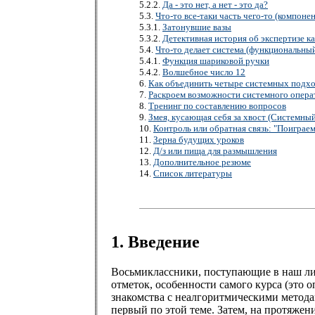
5.2.2.
Да - это нет, а нет - это да?
5.3.
Что-то все-таки часть чего-то (компон
5.3.1.
Затонувшие вазы
5.3.2.
Детективная история об экспертизе к
5.4.
Что-то делает система (функциональны
5.4.1.
Функция шариковой ручки
5.4.2.
Волшебное число 12
6.
Как объединить четыре системных подхо
7.
Раскроем возможности системного опера
8.
Тренинг по составлению вопросов
9.
Змея, кусающая себя за хвост (Системный
10.
Контроль или обратная связь: "Поиграем
11.
Зерна будущих уроков
12.
Д/з или пища для размышления
13.
Дополнительное резюме
14.
Список литературы
1. Введение
Восьмиклассники, поступающие в наш лиц
отметок, особенности самого курса (это
знакомства с неалгоритмическими метода
первый по этой теме. Затем, на протяже