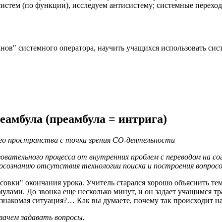
истем (по функции), исследуем антисистему; системные переход
нов" системного оператора, научить учащихся использовать сис
амбула (преамбула = интрига)
ого пространства с точки зрения СО-деятельности
овательного процесса от внутренних проблем с переводом на со
осознанию отсутствия технологии поиска и построения вопрос
совки" окончания урока. Учитель старался хорошо объяснить те
улами. До звонка еще несколько минут, и он задает учащимся тр
о знакомая ситуация?… Как вы думаете, почему так происходит н
езачем задавать вопросы.