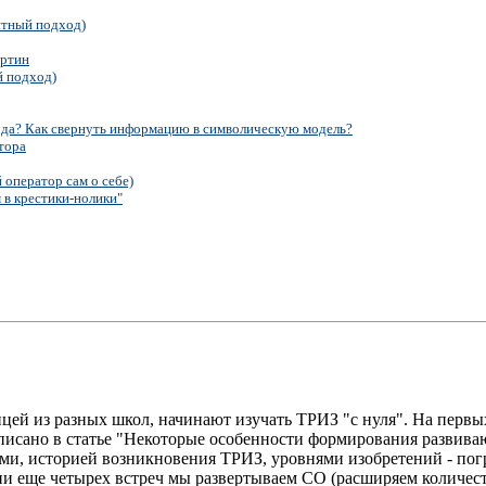
ентный подход)
артин
й подход)
да? Как свернуть информацию в символическую модель?
тора
 оператор сам о себе)
 в крестики-нолики"
ей из разных школ, начинают изучать ТРИЗ "с нуля". На перв
 описано в статье "Некоторые особенности формирования развив
ми, историей возникновения ТРИЗ, уровнями изобретений - пог
нии еще четырех встреч мы развертываем СО (расширяем количес