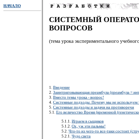
НАЧАЛО
СИСТЕМНЫЙ ОПЕРАТО
ВОПРОСОВ
(тема урока экспериментального учебног
1.
Введение
2.
Заинтриговывающая преамбула (преамбула = инт
3.
Вместо темы урока - вопрос!
4.
Системные подходы. Почему мы не используем т
5.
Системные подходы и задачи на противоречи
5.1.
Его величество Время (временной (генетическ
5.1.1.
Играем в сыщиков
5.1.2.
Ох, уж эти пальмы!
5.2.
Что-то из чего-то все-таки состоит (ст
5.2.1.
Чудо света