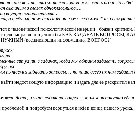
нятно, но сказать это учителю - значит вызвать огонь на себя!
ься смешным в глазах одноклассников….
о-то внутри останавливает…
ить, а тебя или одноклассники на смех "подымут" или сам учит
тся к человеческой психологической инерции - боязни критики. Н
роке вас целенаправленно учили бы КАК ЗАДАВАТЬ ВОПР
УЖНЫЙ (расширяющий информацию) ВОПРОС?"
опросы.
давали…
ленные ситуации в задачах, когда мы обязаны задавать вопросы
 другим …
 мы пытаемся задавать вопросы, …но чаще всего их нам задают
Как найти недостающую информацию и задать для ее раскрытия 
 может быть, и учат задавать вопросы, только непонятно где и
ой проблемой и попробуем вернуться к ней в конце нашего урока.