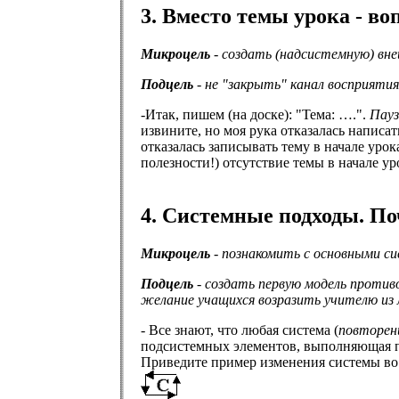
3. Вместо темы урока - во
Микроцель
- создать (надсистемную) вн
Подцель
- не "закрыть" канал восприяти
-Итак, пишем (на доске): "Тема: ….".
Пауз
извините, но моя рука отказалась написат
отказалась записывать тему в начале урок
полезности!) отсутствие темы в начале у
4. Системные подходы. По
Микроцель
- познакомить с основными с
Подцель
- создать первую модель против
желание учащихся возразить учителю из л
- Все знают, что любая система (
повторени
подсистемных элементов, выполняющая п
Приведите пример изменения системы во