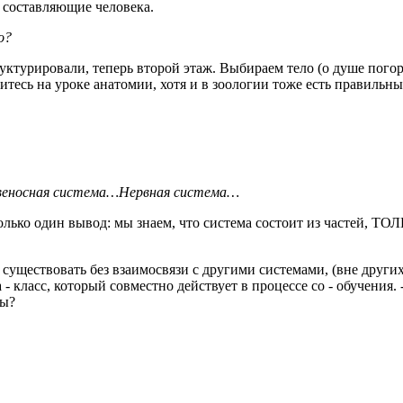
е составляющие человека.
о?
руктурировали, теперь второй этаж. Выбираем тело (о душе пог
митесь на уроке анатомии, хотя и в зоологии тоже есть правильны
веносная система…Нервная система…
только один вывод: мы знаем, что система состоит из частей, 
 существовать без взаимосвязи с другими системами, (вне других
 - класс, который совместно действует в процессе со - обучения.
мы?