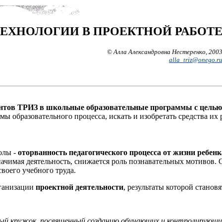
ХНОЛОГИИ В ПРОЕКТНОЙ РАБОТ
© Алла Александровна Нестеренко, 200
alla_triz@onego.r
нтов ТРИЗ в школьные образовательные программы с целью 
мы образовательного процесса, искать и изобретать средства их
олы -
оторванность педагогического процесса от жизни ребенк
ачимая деятельность, снижается роль познавательных мотивов. С
воего учебного труда.
рганизации
проектной деятельности
, результаты которой станов
й кружок, посвященный созданию обучающих и контролирующих 