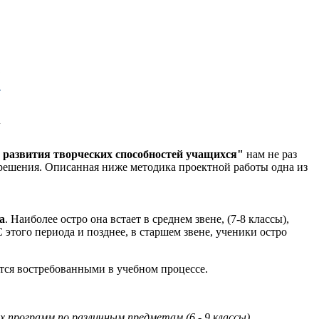
Е
3
u
развития творческих способностей учащихся"
нам не раз
 решения. Описанная ниже методика проектной работы одна из
а
. Наиболее остро она встает в среднем звене, (7-8 классы),
 этого периода и позднее, в старшем звене, ученики остро
ятся востребованными в учебном процессе.
программ по различным предметам (6 - 9 классы).