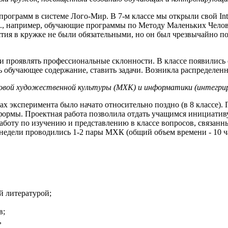
 программ в системе Лого-Мир. В 7-м классе мы открыли свой Inte
(см., например, обучающие программы по Методу Маленьких Чело
тия в кружке не были обязательными, но он был чрезвычайно 
ли проявлять профессиональные склонности. В классе появились
ь обучающее содержание, ставить задачи. Возникла распределенн
вой художественной культуры (МХК) и информатики (интегриро
х эксперимента было начато относительно поздно (в 8 классе).
ормы. Проектная работа позволила отдать учащимся инициативу
боту по изучению и представлению в классе вопросов, связанн
недели проводились 1-2 пары МХК (общий объем времени - 10 час
й литературой;
в;
,