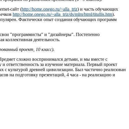
rnet-сайт (
http://home.onego.ru/~alla_triz
) и часть обучающих
вечков
http://home.onego.ru/~alla_triz/ds/mlm/html/titullis.htm
).
популярен. Фактически опыт создания обучающих программ
 свои "программисты" и "дизайнеры". Постепенно
ая коллективная деятельность.
ванный проект, 10 класс).
 Предмет сложно воспринимался детьми, и мы вместе с
 и ответственность за изучение материала. Первый проект
ых с культурой древней цивилизации. Был частично реализован
ов на подготовку презентаций, 4 часа - на реализацию и