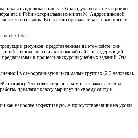
ала показать одноклассникам. Однако, учащихся не устроили
ембрандта и Гойи материалами из книги М. Андронниковой
и множество ссылок. Его можно просматривать практически
ich/index.htm
епродукции рисунков, представленные на этом сайте, они
 второй группы сделали автономный сайт, не содержащий
и предлагаемых в процессе экскурсии учебных заданий. Эта
олненной в самоорганизующихся малых группах (2-3 человека).
й техники). Учащиеся сидели за компьютерами, а члены
работы, предлагая классу маршрут по своему сайту и
ии как наиболее эффективную. А присутствовавшие на уроки