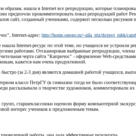
 образам, нашла в Internet все репродукции, которые планиров
и, они предпочли прокомментировать показ репродукций работ Р
алов сайт, созданный учениками, содержит несколько рисунков 
ос", Internet-адрес:
http://home.onego.ru/~alla_triz/ds/proj_mhk/capr
 нашла Internet-ресурс по этой теме, но учащихся не устроили р
ругими работами. Отсканировав выбранные репродукции, члены
личительная черта сайта "Капричос" - оформление Web-средствам
еникам, кажется нам очень продуктивной.
о быстро (за 2-3 дня) являются домашней работой учащихся, вып
ерном классе ПетрГУ (в гимназии тогда не было соответствующе
еди рассказывали о творчестве художников, комментировали их 
 групп, старшеклассники оценили форму компьютерной экскурс
ивой интерес учеников к предложенным темам.
 проведенной работы, она дала эффективные результаты.