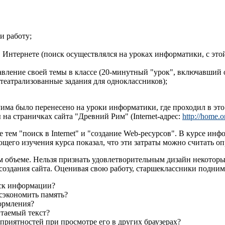
и работу;
 Интернете (поиск осуществлялся на уроках информатики, с это
авление своей темы в классе (20-минутный "урок", включавший
и театрализованные задания для одноклассников);
Рима было перенесено на уроки информатики, где проходил в эт
 на страничках сайта "Древний Рим" (Internet-адрес:
http://home.o
 тем "поиск в Internet" и "создание Web-ресурсов". В курсе ин
ющего изучения курса показал, что эти затраты можно считать 
м объеме. Нельзя признать удовлетворительным дизайн некоторы
создания сайта. Оценивая свою работу, старшеклассники подни
ск информации?
 сэкономить память?
ормления?
итаемый текст?
приятностей при просмотре его в других браузерах?