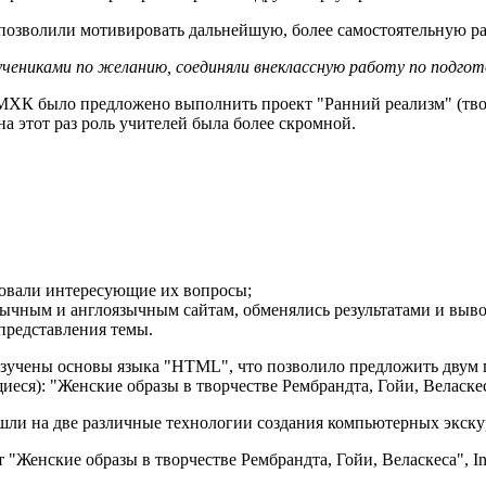
позволили мотивировать дальнейшую, более самостоятельную ра
чениками по желанию, соединяли внеклассную работу по подгото
 МХК было предложено выполнить проект "Ранний реализм" (тво
а этот раз роль учителей была более скромной.
овали интересующие их вопросы;
оязычным и англоязычным сайтам, обменялись результатами и выв
представления темы.
изучены основы языка "HTML", что позволило предложить двум 
еся): "Женские образы в творчестве Рембрандта, Гойи, Веласке
шли на две различные технологии создания компьютерных экску
 "Женские образы в творчестве Рембрандта, Гойи, Веласкеса", Int