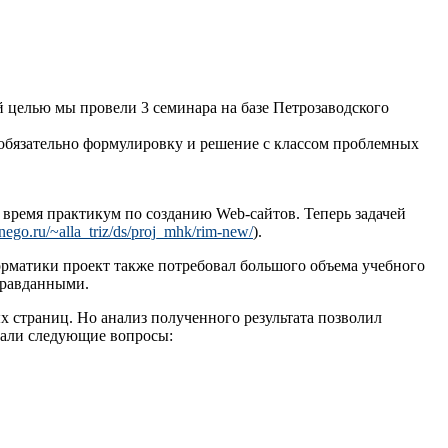
й целью мы провели 3 семинара на базе Петрозаводского
 обязательно формулировку и решение с классом проблемных
о время практикум по созданию Web-сайтов. Теперь задачей
nego.ru/~alla_triz/ds/proj_mhk/rim-new/
).
форматики проект также потребовал большого объема учебного
оправданными.
х страниц. Но анализ полученного результата позволил
мали следующие вопросы: