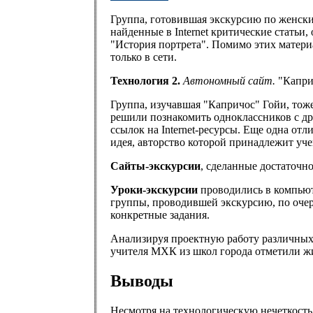
Группа, готовившая экскурсию по женским
найденные в Internet критические стать
"История портрета". Помимо этих матери
только в сети.
Технология 2.
Автономный сайт.
"Каприч
Группа, изучавшая "Капричос" Гойи, тоже
решили познакомить одноклассников с д
ссылок на Internet-ресурсы. Еще одна от
идея, авторство которой принадлежит уч
Сайты-экскурсии
, сделанные достаточн
Уроки-экскурсии
проводились в компьют
группы, проводившей экскурсию, по очер
конкретные задания.
Анализируя проектную работу различных
учителя МХК из школ города отметили ж
Выводы
Несмотря на технологическую нечеткость