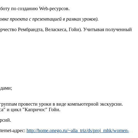
боту по созданию Web-ресурсов.
вке проекта с презентацией в рамках уроков).
рчество Рембрандта, Веласкеса, Гойи). Учитывая полученный
одами;
группам провести уроки в виде компьютерной экскурсии.
са" и цикл "Капричос" Гойи.
рсий.
ernet-адрес:
http://home.onego.ru/~alla_triz/ds/proj_mhk/women-