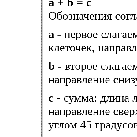
a + b = c
Обозначения согл
а
- первое слагае
клеточек, направл
b
- второе слагае
направление сниз
с
- сумма: длина 
направление сверх
углом 45 градусов