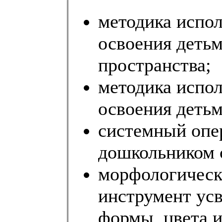
методика испол
освоения деть
пространства;
методика испол
освоения деть
системный опе
дошкольником с
морфологически
инструмент ус
формы, цвета и