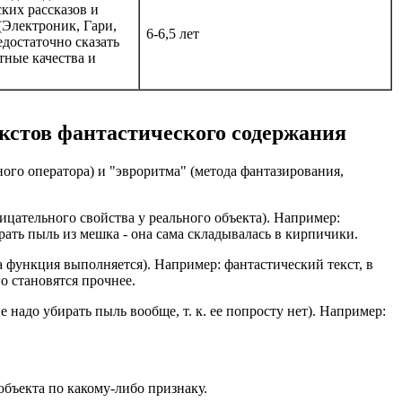
ких рассказов и
(Электроник, Гари,
6-6,5 лет
едостаточно сказать
етные качества и
кстов фантастического содержания
ого оператора) и "эвроритма" (метода фантазирования,
ицательного свойства у реального объекта). Например:
ирать пыль из мешка - она сама складывалась в кирпичики.
 а функция выполняется). Например: фантастический текст, в
го становятся прочнее.
 надо убирать пыль вообще, т. к. ее попросту нет). Например:
объекта по какому-либо признаку.