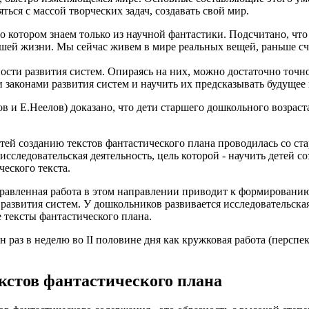
ься с массой творческих задач, создавать свой мир.
о котором знаем только из научной фантастики. Подсчитано, чт
ашей жизни. Мы сейчас живем в мире реальных вещей, раньше 
сти развития систем. Опираясь на них, можно достаточно точно
и законами развития систем и научить их предсказывать будущее
и Е.Неелов) доказано, что дети старшего дошкольного возраст
тей созданию текстов фантастического плана проводилась со ст
исследовательская деятельность, цель которой - научить детей 
еского текста.
равленная работа в этом направлении приводит к формированию
развития систем. У дошкольников развивается исследовательска
е тексты фантастического плана.
ин раз в неделю во II половине дня как кружковая работа (персп
кстов фантастического плана