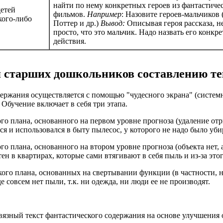
найти по нему конкретных героев из фантастичес
детей
фильмов.
Например
: Назовите героев-мальчиков 
кого-либо
Поттер и др.)
Вывод:
Описывая героя рассказа, н
просто, что это мальчик. Надо назвать его конкр
действия.
 старших дошкольников составлению те
ержания осуществляется с помощью "чудесного экрана" (системн
 Обучение включает в себя три этапа.
ого плана, основанного на первом уровне прогноза (удаление отр
ся и использовался в быту пылесос, у которого не надо было уб
ого плана, основанного на втором уровне прогноза (объекта нет,
ен в квартирах, которые сами втягивают в себя пыль и из-за это
кого плана, основанных на свертывании функции (в частности, не
де совсем нет пыли, т.к. ни одежда, ни люди ее не производят.
связный текст фантастического содержания на основе улучшения 