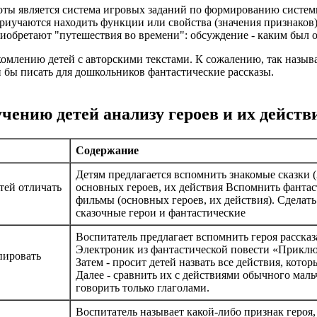
ты является система игровых заданий по формированию системн
 приучаются находить функции или свойства (значения признаков
иобретают "путешествия во времени": обсуждение - каким был о
комлению детей с авторскими текстами. К сожалению, так наз
и бы писать для дошкольников фантастические рассказы.
учению детей анализу героев и их действ
Содержание
Детям предлагается вспомнить знакомые сказки (
етей отличать
основных героев, их действия Вспомнить фантас
фильмы (основных героев, их действия). Сделать
сказочные герои и фантастические
Воспитатель предлагает вспомнить героя рассказ
Электроник из фантастической повести «Приклю
пировать
Затем
-
просит детей назвать все действия, котор
Далее
-
сравнить их с действиями обычного маль
говорить только глаголами.
Воспитатель называет какой-либо признак героя,