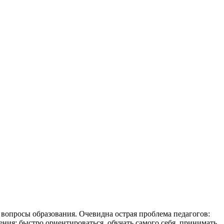
вопросы образования. Очевидна острая проблема педагогов:
ия: быстро ориентироваться, обучать самого себя, принимать