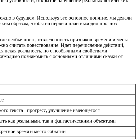
пенью условности, открытое нарушение реальных логических
можно в будущем. Используя это основное понятие, мы делали
таким образом, чтобы на первый план выходил прогноз
 где необычность, отвлеченность признаков времени и места
жно считать повествование. Идет перечисление действий,
я некая реальность, но с необычными свойствами.
необходимо познакомить с основными отличиями сказки от
ее
кого текста - прогресс, улучшение имеющегося
ыть как реальными, так и фантастическими объектами
кретное время и место событий