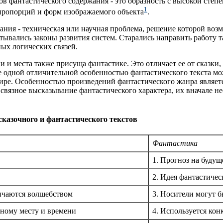
ов фантастического содержания - это образность с высокой сте
1
 пропорций и форм изображаемого объекта
.
ания - техническая или научная проблема, решение которой воз
тывались законы развития систем. Старались направить работу 
ных логических связей.
и и места также присуща фантастике. Это отличает ее от сказки,
 одной отличительной особенностью фантастического текста мо
е. Особенностью произведений фантастического жанра являетс
ь связное высказывание фантастического характера, их вначале 
казочного и фантастического текстов
Фантастика
1. Прогноз на будущ
2. Идея фантастичес
личаются волшебством
3. Носители могут б
тному месту и времени
4. Используется кон