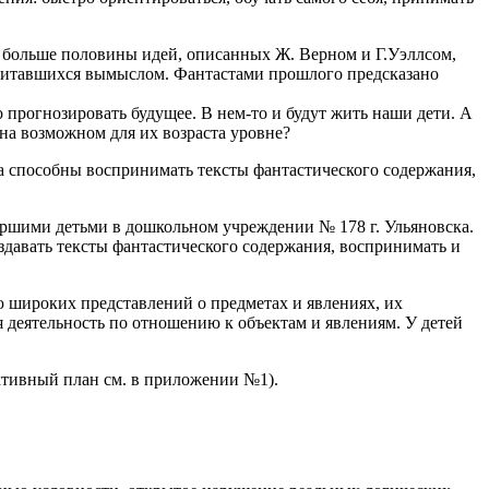
о больше половины идей, описанных Ж. Верном и Г.Уэллсом,
считавшихся вымыслом. Фантастами прошлого предсказано
 прогнозировать будущее. В нем-то и будут жить наши дети. А
 на возможном для их возраста уровне?
а способны воспринимать тексты фантастического содержания,
аршими детьми в дошкольном учреждении № 178 г. Ульяновска.
создавать тексты фантастического содержания, воспринимать и
 широких представлений о предметах и явлениях, их
я деятельность по отношению к объектам и явлениям. У детей
ективный план см. в приложении №1).