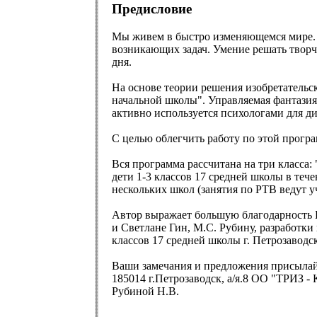
Предисловие
Мы живем в быстро изменяющемся мире. О
возникающих задач. Умение решать творче
дня.
На основе теории решения изобретательс
начальной школы". Управляемая фантазия
активно используется психологами для д
С целью облегчить работу по этой програ
Вся программа рассчитана на три класса: 
дети 1-3 классов 17 средней школы в теч
нескольких школ (занятия по РТВ ведут у
Автор выражает большую благодарность 
и Светлане Гин, М.С. Рубину, разработки
классов 17 средней школы г. Петрозаводс
Ваши замечания и предложения присылайт
185014 г.Петрозаводск, а/я.8 ОО "ТРИЗ - 
Рубиной Н.В.