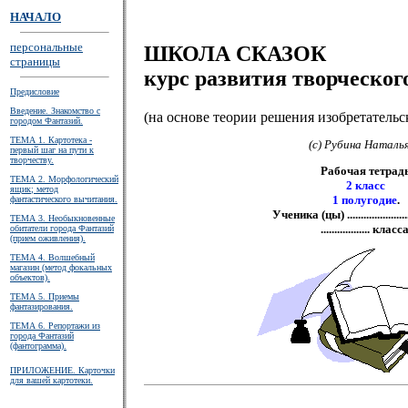
НАЧАЛО
персональные
ШКОЛА СКАЗОК
страницы
курс развития творческог
Предисловие
Введение. Знакомство с
(на основе теории решения изобретательс
городом Фантазий.
ТЕМА 1. Картотека -
(c) Рубина Наталь
первый шаг на пути к
творчеству.
Рабочая тетрад
ТЕМА 2. Морфологический
2 класс
ящик; метод
1 полугодие
.
фантастического вычитания.
Ученика (цы) ..........................
ТЕМА 3. Необыкновенные
.................. класса
обитатели города Фантазий
(прием оживления).
ТЕМА 4. Волшебный
магазин (метод фокальных
объектов).
ТЕМА 5. Приемы
фантазирования.
ТЕМА 6. Репортажи из
города Фантазий
(фантограмма).
ПРИЛОЖЕНИЕ. Карточки
для вашей картотеки.