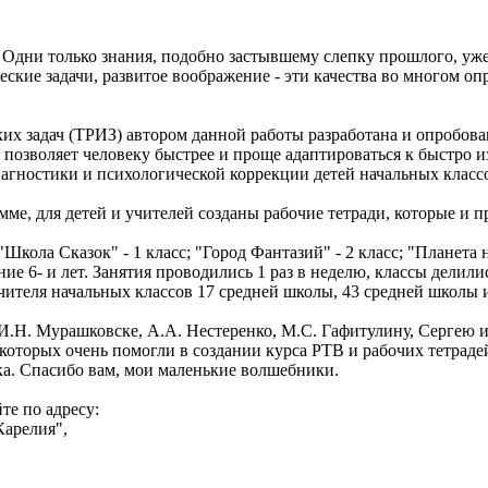
дни только знания, подобно застывшему слепку прошлого, уже
ские задачи, развитое воображение - эти качества во многом оп
ких задач (ТРИЗ) автором данной работы разработана и опробова
 позволяет человеку быстрее и проще адаптироваться к быстро
иагностики и психологической коррекции детей начальных класс
мме, для детей и учителей созданы рабочие тетради, которые и
"Школа Сказок" - 1 класс; "Город Фантазий" - 2 класс; "Планета
ение 6- и лет. Занятия проводились 1 раз в неделю, классы дели
чителя начальных классов 17 средней школы, 43 средней школы и
И.Н. Мурашковске, А.А. Нестеренко, М.С. Гафитулину, Сергею 
 которых очень помогли в создании курса РТВ и рабочих тетраде
ка. Спасибо вам, мои маленькие волшебники.
е по адресу:
Карелия",