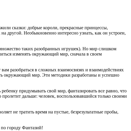
 жили сказки: добрые короли, прекрасные принцессы,
ж на другой. Необыкновенно интересно узнать, как он устроен,
, множество таких разобранных игрушек). Но мир слишком
аучиться изменять окружающий мир, сначала в своем
 вам разобраться в сложных взаимосвязях и взаимодействиях
ть окружающий мир. Эти методики разработаны и успешно
 ребенку придумывать свой мир, фантазировать все равно, что
то пролетит дальше: человек, воспользовавшийся только своими
ляет не тратить время на пустые, безрезультатные пробы,
и по городу Фантазий!