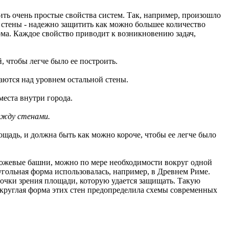
ить очень простые свойства систем. Так, например, произошло
й стены - надежно защитить как можно большее количество
рма. Каждое свойство приводит к возникновению задач,
 чтобы легче было ее построить.
шаются над уровнем остальной стены.
еста внутри города.
ежду стенами.
дь, и должна быть как можно короче, чтобы ее легче было
рожевые башни, можно по мере необходимости вокруг одной
гольная форма использовалась, например, в Древнем Риме.
 точки зрения площади, которую удается защищать. Такую
 круглая форма этих стен предопределила схемы современных