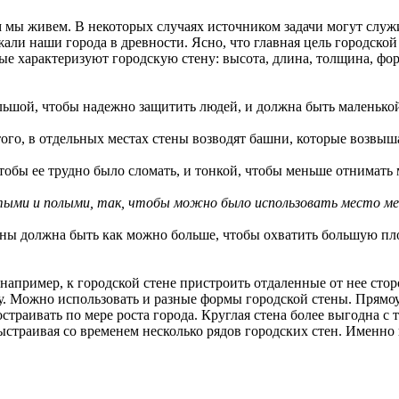
м мы живем. В некоторых случаях источником задачи могут служ
жали наши города в древности. Ясно, что главная цель городско
ые характеризуют городскую стену: высота, длина, толщина, фо
ой, чтобы надежно защитить людей, и должна быть маленькой,
того, в отдельных местах стены возводят башни, которые возвы
бы ее трудно было сломать, и тонкой, чтобы меньше отнимать м
тыми и полыми, так, чтобы можно было использовать место м
должна быть как можно больше, чтобы охватить большую площа
апример, к городской стене пристроить отдаленные от нее сто
у. Можно использовать и разные формы городской стены. Прямоу
страивать по мере роста города. Круглая стена более выгодна с
ыстраивая со временем несколько рядов городских стен. Именно