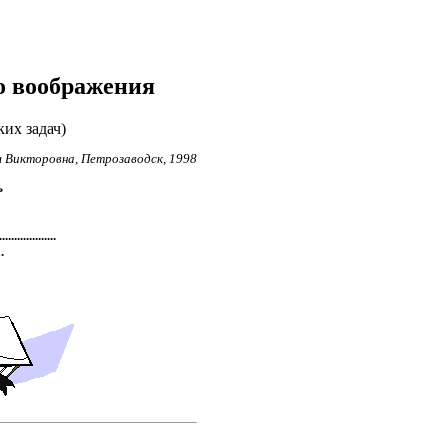
о воображения
ких задач)
я Викторовна, Петрозаводск, 1998
ь
...............
.