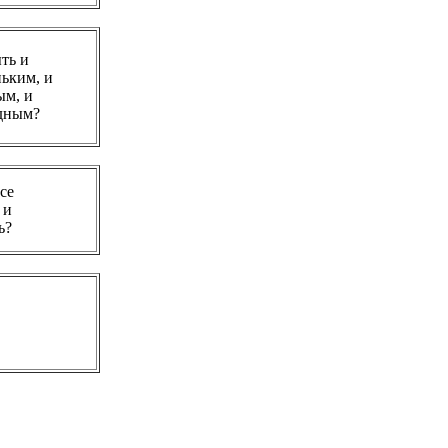
ть и
ьким, и
ым, и
дным?
се
 и
ь?