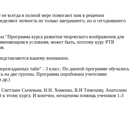
 не всегда в полной мере помогают нам в решении
ределяют личность не только завтрашнего, но и сегодняшнего
на "Программа курса развития творческого воображения для
 изменяющимся условиям, может быть, поэтому курс РТВ
ов.
 представляются вашему вниманию.
 неразгаданных тайн" - 3 класс. По данной программе обучались
лись на две группы. Программа опробована учителями
 др.)
и Светлане Сычевым, Н.Н. Хоменко, В.И Тимохову, Анатолию
й к этому курсу. И конечно, неоценима помощь учеников 1-3