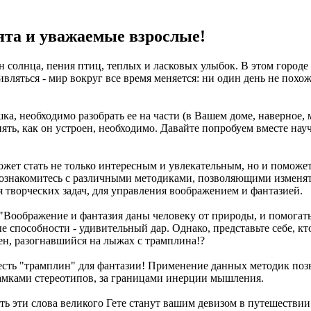
бята и уважаемые взрослые!
 солнца, пения птиц, теплых и ласковых улыбок. В этом городе
ивляться - мир вокруг все время меняется: ни один день не похо
шка, необходимо разобрать ее на части (в Вашем доме, наверное
онять, как он устроен, необходимо. Давайте попробуем вместе н
ожет стать не только интересным и увлекательным, но и поможет
ознакомитесь с различными методиками, позволяющими изменя
 творческих задач, для управления воображением и фантазией.
"Воображение и фантазия даны человеку от природы, и помогать
ые способности - удивительный дар. Однако, представьте себе, к
н, разогнавшийся на лыжах с трамплина!?
сть "трамплин" для фантазии! Применение данных методик позво
амками стереотипов, за границами инерции мышления.
пусть эти слова великого Гете станут вашим девизом в путешестви