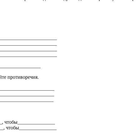
_______________________
_______________________
_______________________
_______________________
_______________
йте противоречия.
______________________
______________________
______________________
_, чтобы_______________
__, чтобы_______________