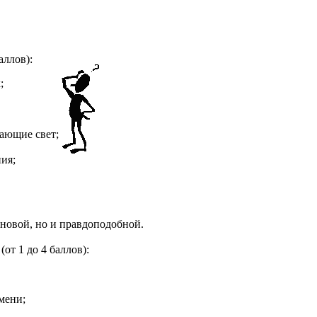
аллов):
;
ающие свет;
ия;
вой, но и правдоподобной.
от 1 до 4 баллов):
мени;