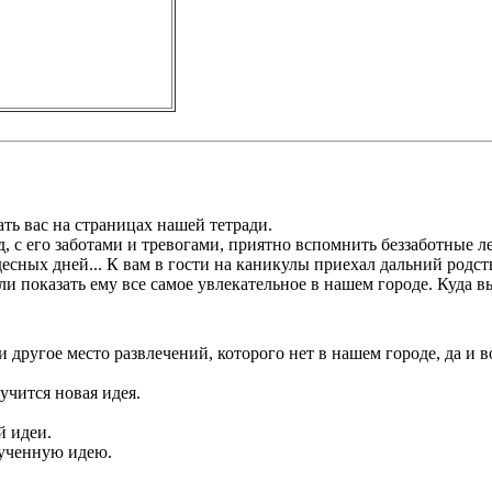
вас на страницах нашей тетради.
его заботами и тревогами, приятно вспомнить беззаботные ле
х дней... К вам в гости на каникулы приехал дальний родстве
и показать ему все самое увлекательное в нашем городе. Куда в
ое место развлечений, которого нет в нашем городе, да и во
учится новая идея.
й идеи.
лученную идею.