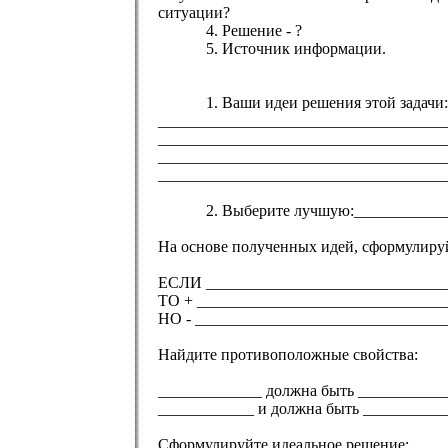
ситуации?
4. Решение - ?
5. Источник информации.
1. Ваши идеи решения этой задачи:
____________________________________
____________________________________
____________________________________
____________________________________
2. Выберите лучшую:_____________
На основе полученных идей, сформулиру
ЕСЛИ ______________________________
ТО + _______________________________
НО - _______________________________
Найдите противоположные свойства:
_____________ должна быть ___________
____________ и должна быть __________
Сформулируйте
идеальное решение: