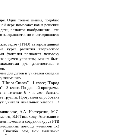
дни только знания, подобно
лной мере помогают нам в решении
дачи, развитое воображение - эти
о завтрашнего, но и сегодняшнего
 задач (ТРИЗ) автором данной
а курса развития творческого
ая фантазия позволяет человеку
еняющимся условиям, может быть
сихологами для диагностики и
ов.
 для детей и учителей созданы
му вниманию.
кола Сказок" - 1 класс; "Город
н" - 3 класс. По данной программе
ы в течение 6 - и лет. Занятия
две группы. Программа опробована
ут учителя начальных классов 17
ске, А.А. Нестеренко, М.С.
оменко, В.И Тимохову, Анатолию и
чень помогли в создании курса РТВ
 неоценима помощь учеников 1-3
. Спасибо вам, мои маленькие