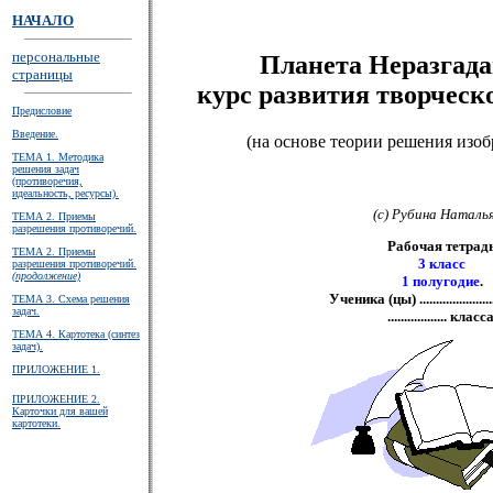
НАЧАЛО
персональные
Планета Неразгад
страницы
курс развития творческ
Предисловие
Введение.
(на основе теории решения изоб
ТЕМА 1. Методика
решения задач
(противоречия,
идеальность, ресурсы).
(c) Рубина Наталь
ТЕМА 2. Приемы
разрешения противоречий.
Рабочая тетрад
ТЕМА 2. Приемы
3 класс
разрешения противоречий.
(продолжение)
1 полугодие
.
Ученика (цы) ..........................
ТЕМА 3. Схема решения
задач.
.................. класса
ТЕМА 4. Картотека (синтез
задач).
ПРИЛОЖЕНИЕ 1.
ПРИЛОЖЕНИЕ 2.
Карточки для вашей
картотеки.