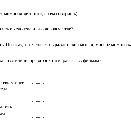
, можно видеть того, с кем говоришь).
ь о человеке или о человечестве?
По тому, как человек выражает свои мысли, многое можно сказ
ся или не нравятся книги, рассказы, фильмы?
 баллы идее
..........
седа
..........
ьность
..........
ед.
..........
ь
.
..........
ь