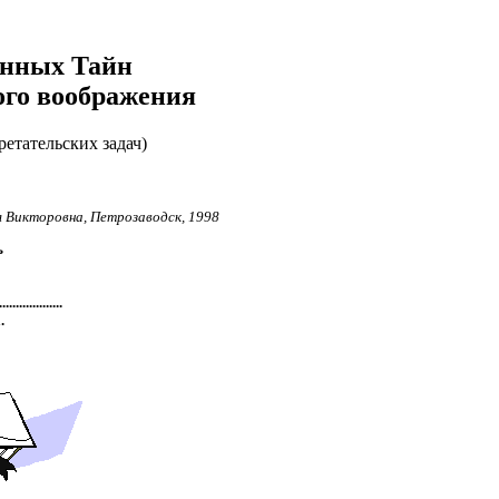
анных Тайн
ого воображения
ретательских задач)
я Викторовна, Петрозаводск, 1998
ь
...............
.