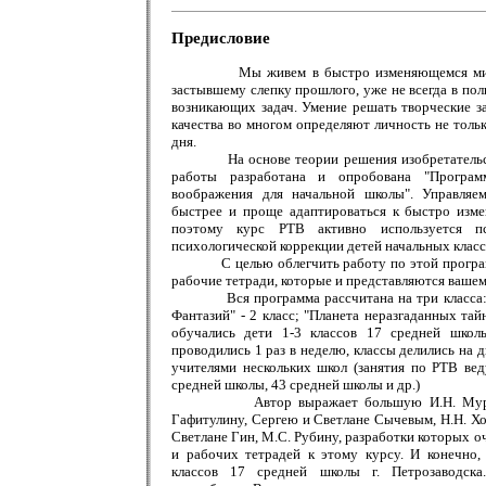
Предисловие
Мы живем в быстро изменяющемся мире. О
застывшему слепку прошлого, уже не всегда в по
возникающих задач. Умение решать творческие за
качества во многом определяют личность не тольк
дня.
На основе теории решения изобретательских
работы разработана и опробована "Программ
воображения для начальной школы". Управляем
быстрее и проще адаптироваться к быстро изм
поэтому курс РТВ активно используется п
психологической коррекции детей начальных класс
С целью облегчить работу по этой программе
рабочие тетради, которые и представляются ваше
Вся программа рассчитана на три класса: "Ш
Фантазий" - 2 класс; "Планета неразгаданных тай
обучались дети 1-3 классов 17 средней школ
проводились 1 раз в неделю, классы делились на 
учителями нескольких школ (занятия по РТВ вед
средней школы, 43 средней школы и др.)
Автор выражает большую И.Н. Мурашков
Гафитулину, Сергею и Светлане Сычевым, Н.Н. Х
Светлане Гин, М.С. Рубину, разработки которых о
и рабочих тетрадей к этому курсу. И конечно,
классов 17 средней школы г. Петрозаводска