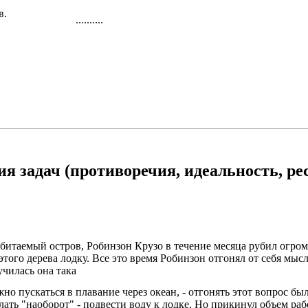
в.
..........
 задач (противоречия, идеальность, ре
обитаемый остров, Робинзон Крузо в течение месяца рубил огром
того дерева лодку. Все это время Робинзон отгонял от себя мысль
училась она така
но пускаться в плавание через океан, - отгонять этот вопрос бы
ть "наоборот" - подвести воду к лодке. Но прикинул объем работ