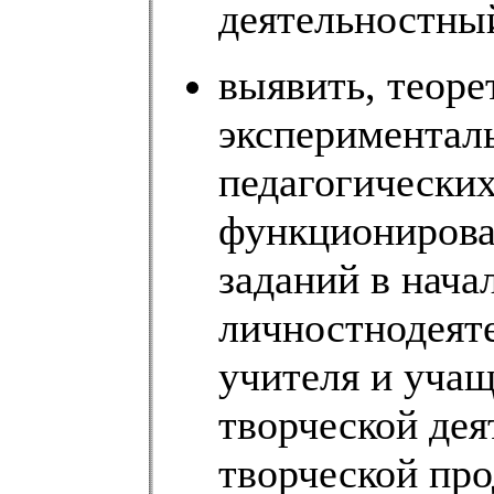
деятельностный
выявить, теоре
экспериментал
педагогически
функционирова
заданий в нача
личностнодеят
учителя и учащ
творческой дея
творческой пр