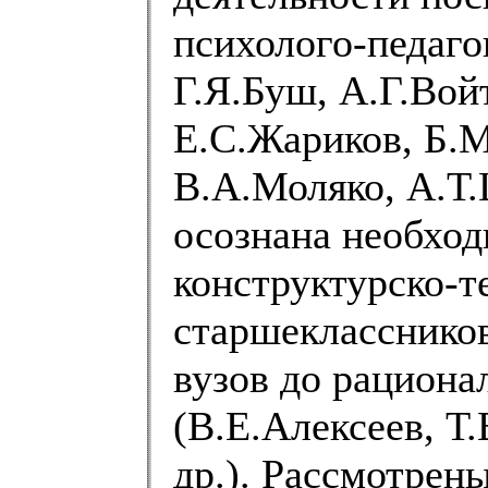
психолого-педаго
Г.Я.Буш, А.Г.Войт
Е.С.Жариков, Б.М
В.А.Моляко, А.Т.
осознана необход
конструктурско-т
старшекласснико
вузов до рациона
(В.Е.Алексеев, Т
др.). Рассмотрен