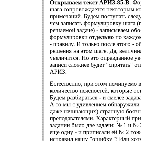
Открываем текст АРИЗ-85-В
. Ф
шага сопровождается некоторым ко
примечаний. Будем поступать сле
чем записать формулировку шага (
решаемой задаче) - записываем обо
формулировки
отдельно
по каждом
- правилу. И только после этого 
решения на этом шаге. Да, величина
увеличится. Но это оправданное ув
записи сложнее будет "спрятать" о
АРИЗ.
Естественно, при этом неминуемо 
количество неясностей, которые ост
Будем разбираться - и смелее задав
А то мы с удивлением обнаружили
даже начинающих) странную боязнь
преподавателями. Характерный при
задании было две задачи: № 1 и № 
еще одну - и приписали ей № 2 тоже
исправил нашу "ошибку"? Или хот