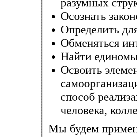
разумных стру
Осознать зако
Определить для
Обменяться ин
Найти единомы
Освоить элеме
самоорганизаци
способ реализ
человека, колл
Мы будем примен