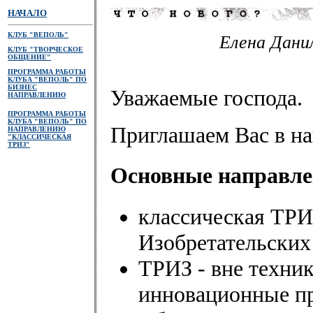
НАЧАЛО
КЛУБ "ВЕПОЛЬ"
Елена Дани
КЛУБ "ТВОРЧЕСКОЕ
ОБЩЕНИЕ"
ПРОГРАММА РАБОТЫ
КЛУБА "ВЕПОЛЬ" ПО
БИЗНЕС
Уважаемые господа.
НАПРАВЛЕНИЮ
ПРОГРАММА РАБОТЫ
КЛУБА "ВЕПОЛЬ" ПО
Приглашаем Вас в н
НАПРАВЛЕНИЮ
"КЛАССИЧЕСКАЯ
ТРИЗ"
Основные направле
классическая ТРИ
Изобретательских 
ТРИЗ - вне техник
инновационные п