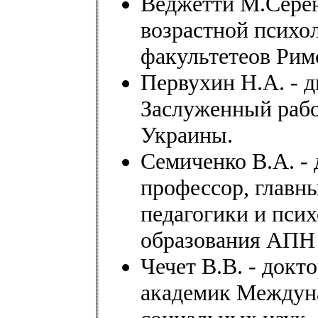
Веджетти М.Серен
возрастной психо
факультетеов Римс
Первухин Н.А. - 
Заслуженный рабо
Украины.
Семиченко В.А. - 
профессор, главн
педагогики и пси
образования АПН
Чечет В.В. - докт
академик Междуна