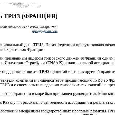
ТРИЗ (ФРАНЦИЯ)
олай Николаевич Хоменко, ноябрь 1999
jlproj@gmail.com
ациональный день ТРИЗ. На конференции присутствовало около 
ичных регионов Франции.
н признанным лидером тризовского движения Франции одним и
и Индустрии Страсбурга (ENSAIS) и национальной ассоциацие
е поддержки развития ТРИЗ принятой и финансируемой правитель
тавители компаний и университетов продвигающих ТРИЗ во Фра
ТРИЗ и о своем опыте внедрения тризовских технологий на пред
е распространении в мире был приглашен руководитель Минско
Кавалуччи рассказал о деятельности ассоциации и результатах 
зработкой и внедрением государственных программ развития ТРИ