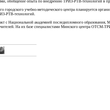
лями, обобщение опыта по внедрению ТРИЗ-РТВ-технологий в пра
го городского учебно-методического центра планируется органи
РИЗ-РТВ-технологий.
такт с Национальной академией последипломного образования,
ителей. На их базе специалистами Минского центра ОТСМ-ТРИЗ