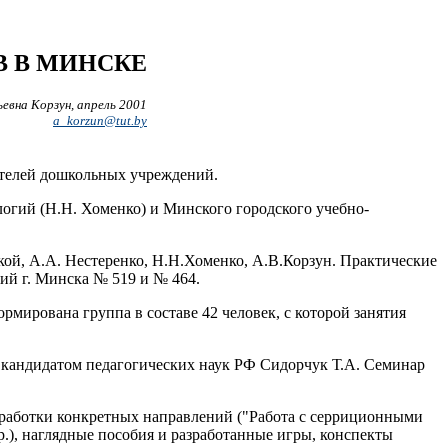
В В МИНСКЕ
ьевна Корзун, апрель 2001
a_korzun@tut.by
тателей дошкольных учреждений.
огий (Н.Н. Хоменко) и Минского городского учебно-
кой, А.А. Нестеренко, Н.Н.Хоменко, А.В.Корзун. Практические
ий г. Минска № 519 и № 464.
ормирована группа в составе 42 человек, с которой занятия
й кандидатом педагогических наук РФ Сидорчук Т.А. Семинар
азработки конкретных направлений ("Работа с серриционными
р.), наглядные пособия и разработанные игры, конспекты