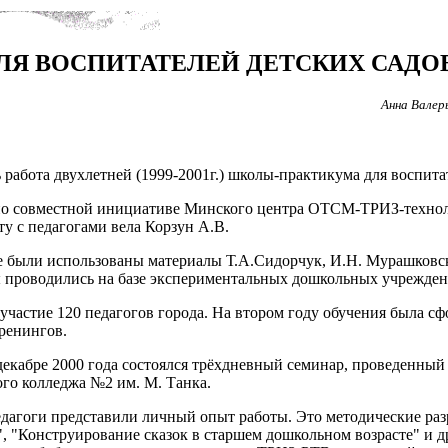
Я ВОСПИТАТЕЛЕЙ ДЕТСКИХ САДО
Анна Валер
ь работа двухлетней (1999-2001г.) школы-практикума для воспи
а по совместной инициативе Минского центра ОТСМ-ТРИЗ-технол
ту с педагогами вела Корзун А.В.
рсе были использованы материалы Т.А.Сидорчук, И.Н. Мурашковс
 проводились на базе экспериментальных дошкольных учрежден
участие 120 педагогов города. На втором году обучения была сф
ренингов.
 декабре 2000 года состоялся трёхдневный семинар, проведенны
ого колледжа №2 им. М. Танка.
педагоги представили личный опыт работы. Это методические р
, "Конструирование сказок в старшем дошкольном возрасте" и д