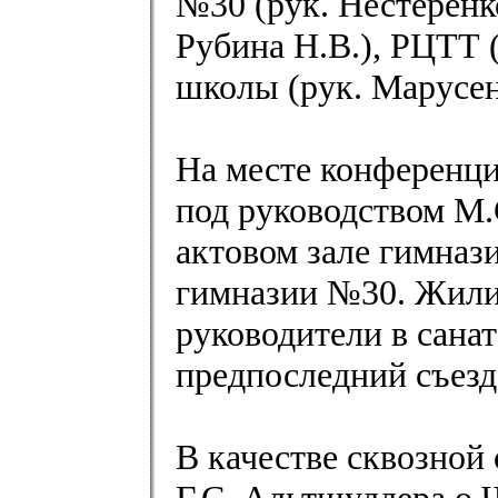
№30 (рук. Нестеренк
Рубина Н.В.), РЦТТ 
школы (рук. Марусенк
На месте конференц
под руководством М.
актовом зале гимнази
гимназии №30. Жили
руководители в сана
предпоследний съезд
В качестве сквозной
Г.С. Альтшуллера о 