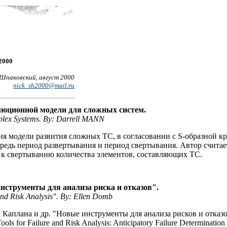
2000
Шпаковский, август 2000
nick_sh2000@mail.ru
юционной модели для сложных систем.
plex Systems. By: Darrell MANN
ия модели развития сложных ТС, в согласовании с S-образной 
редь период развертывания и период свертывания. Автор счита
 к свертыванию количества элементов, составляющих ТС.
нструменты для анализа риска и отказов".
nd Risk Analysis". By: Ellen Domb
 Каплана и др. "Новые инструменты для анализа рисков и отказ
 for Failure and Risk Analysis: Anticipatory Failure Determination 