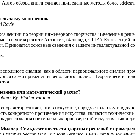
. Автор обзора книги считает приведенные методы более эффек
ательскому мышлению.
l Raviv
рса лекций по теории инженерного творчества "Введение в решение
итаемого в университете Атлантик, (Флорида, США). Курс лекци
ч. Приводятся основные сведения о защите интеллектуальной со
з.
польного анализа, как в области первоначального анализа проб
турная схема применения вепольного анализа. Теоретические по
отка.
новение или математический расчет?
lation? By: Vladen Voronin
пор, автор считает, что в искусстве, наряду с талантом и вдох
ть конкретного произведения искусства, являются технические
ак для создания оригинальных произведений искусства, так и дл
 Миллер. Семьдесят шесть стандартных решений с примерам
ith Examples Section One. By: John Terninko, Ellen Domb & Joe Miller