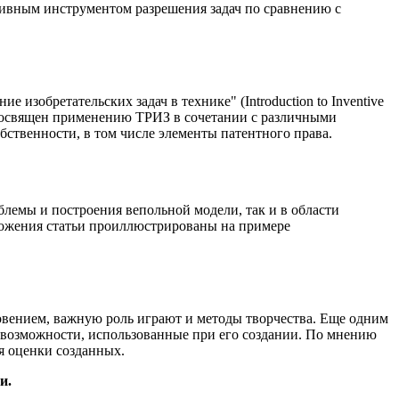
тивным инструментом разрешения задач по сравнению с
 изобретательских задач в технике" (Introduction to Inventive
й посвящен применению ТРИЗ в сочетании с различными
бственности, в том числе элементы патентного права.
лемы и построения вепольной модели, так и в области
ложения статьи проиллюстрированы на примере
новением, важную роль играют и методы творчества. Еще одним
 возможности, использованные при его создании. По мнению
я оценки созданных.
и.