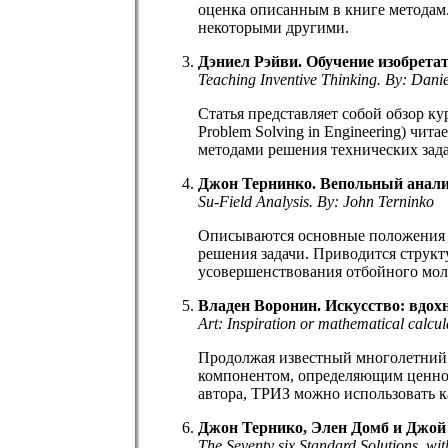
оценка описанным в книге методам
некоторыми другими.
Дэниел Рэйви. Обучение изобрет
Teaching Inventive Thinking. By: Danie
Статья представляет собой обзор ку
Problem Solving in Engineering) ч
методами решения технических зада
Джон Тернинко. Вепольный анали
Su-Field Analysis. By: John Terninko
Описываются основные положения ве
решения задачи. Приводится струк
усовершенствования отбойного мол
Владен Воронин. Искусство: вдох
Art: Inspiration or mathematical calcu
Продолжая известный многолетний с
компонентом, определяющим ценнос
автора, ТРИЗ можно использовать к
Джон Тернико, Элен Домб и Джой
The Seventy six Standard Solutions, w