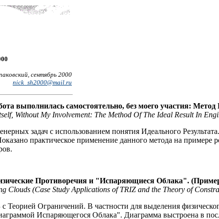
000
аковский, сентябрь 2000
nick_sh2000@mail.ru
бота выполнилась самостоятельно, без моего участия: Метод
self, Without My Involvement: The Method Of The Ideal Result In Engin
енерных задач с использованием понятия Идеального Результата
 Показано практическое применение данного метода на примере
ров.
изические Противоречия и "Испаряющиеся Облака". (Пример
ng Clouds (Case Study Applications of TRIZ and the Theory of Constra
 с Теорией Ограничений. В частности для выделения физическо
иаграммой Испаряющегося Облака". Диаграмма выстроена в посл