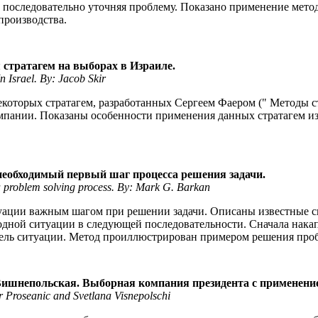
 последовательно уточняя проблему. Показано применение мето
производства.
стратагем на выборах в Израиле.
 Israel. By: Jacob Skir
оторых стратагем, разработанных Сергеем Фаером (" Методы ст
кампании. Показаны особенности применения данных стратагем 
необходимый первый шаг процесса решения задачи.
in a problem solving process. By: Mark G. Barkan
уации важным шагом при решении задачи. Описаны известные сп
одной ситуации в следующей последовательности. Сначала накап
ель ситуации. Метод проиллюстрирован примером решения про
ишнепольская. Выборная компания президента с применени
r Proseanic and Svetlana Visnepolschi