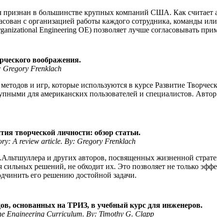
ч признан в большинстве крупных компаний США. Как считает а
сован с организацией работы каждого сотрудника, команды или 
nizational Engineering ОЕ) позволяет лучше согласовывать при
рческого воображения.
: Gregory Frenklach
р методов и игр, которые используются в курсе Развитие Творче
тупными для американских пользователей и специалистов. Авто
тия творческой личности: обзор статьи.
y: A review article. By: Gregory Frenklach
.Альтшуллера и других авторов, посвященных жизненной стратег
 сильных решений, не обходит их. Это позволяет не только эфф
одчинить его решению достойной задачи.
ов, основанных на ТРИЗ, в учебный курс для инженеров.
the Engineering Curriculum. By: Timothy G. Clapp