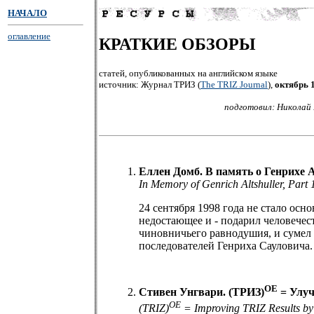
НАЧАЛО
оглавление
КРАТКИЕ ОБЗОРЫ
статей, опубликованных на английском языке
источник: Журнал ТРИЗ (
The TRIZ Journal
),
октябрь 
подготовил: Николай 
Еллен Домб. В память о Генрихе 
In Memory of Genrich Altshuller, Part
24 сентября 1998 года не стало осн
недостающее и - подарил человечес
чиновничьего равнодушия, и сумел 
последователей Генриха Сауловича.
OE
Стивен Унгвари. (ТРИЗ)
= Улуч
OE
(TRIZ)
= Improving TRIZ Results by