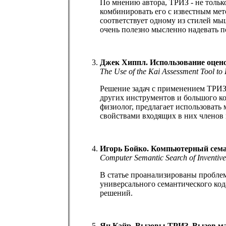
По мнению автора, ТРИЗ - не тольк
комбинировать его с известным мет
соответствует одному из стилей мы
очень полезно мысленно надевать п
Джек Хиппл. Использование оцен
The Use of the Kai Assessment Tool to
Решение задач с применением ТРИЗ,
других инструментов и большого к
физиолог, предлагает использовать
свойствами входящих в них членов
Игорь Бойко. Компьютерный сема
Computer Semantic Search of Inventive
В статье проанализированы пробле
универсального семантического код
решений.
Ян Кэйр. Вызовы ТРИЗ. Вызов ма