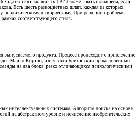
. Исходя из этого мощность ТРИЗ может быть повышена, если
акова. Есть шесть разноцветных шляп, каждая из которых
му, аналитическому и творческому. При решении проблемы
 рамках соответствующего стиля.
ия выпускаемого продукта. Процесс происходит с привлечение
манды. Майкл Киртон, известный Британский промышленный
команды на два блока, резко отличающихся психологическими
ных интеллектуальных системам. Алгоритм поиска на основе
огий на абстрактном уровне и исчисление изобретательских