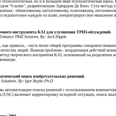
о технологическая, но и в большой мере психологическая наука
одом "6 шляп", разработанным Эдвардом Де Боно. Суть метода т
шления - объективному, интуитивному, позитивному, негативно
оследовательно каждую из шляп, концентрируя свое мышление в
очного инструмента KAI для улучшения ТРИЗ-обсуждений.
 Enhance TRIZ Sessions. By: Jack Hipple
 как правило, - часть более общей программы совершенствован
оличества людей. Важная проблема - координация действий ко
 метод творческого восприятия KAI, основанный на разделении 
 команды.
нтический поиск изобретательских решений.
 Solutions. By: Igor Boyko Ph.D
мы автоматизации поиска решений с использованием компьютер
а (USC) включает корректировку исходной ситуации, поиск анал
рта 2001.